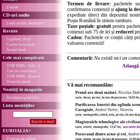
Termen de livrare
: pachetele su
E-books
confirmarea comenzii și
ajung la des
expediate direct din depozitul nostru
CD-uri audio
Poșta Română în sistem ramburs.
Limbi străine, dicționare
Taxe poștale
:
gratuit
pentru pachet
Reviste
comenzi sub 75 de lei și
reduceri
pro
Cadou
: Pachetele ce conțin cărți p
Legislație, drept
valoarea comenzii!
Cuvinte încrucișate
Second hand
Cele mai cumpărate
Comentarii:
Nu există nici un comen
Adaugă 
STAR WARS - Yoda: re ...
Cum să construiești ...
STAR WARS - Întoarce ...
Dosarele morții
Vă mai recomandăm:
Noutăți în magazin
Prutul are două maluri
,
Nicolae Dab
Paradigma puterii în ...
carte, dosar, pe stoc, în curs de procesare, 50,93 le
Purificarea Istoriei din oglinda sce
Lista noutăților
Caragiale
,
Andrei Vartic
, Vicovia
carte, monografie, critică, eseu, pe stoc, în curs de
Magistralele tehnologice ale civiliza
carte, istorie, monografie, 53,47 lei,
mai multe deta
EUROALIA+
Paravanul dintre actor și rol
,
Andrei
Program de afiliere
carte, teatru, pe stoc, în curs de procesare, 32,99 le