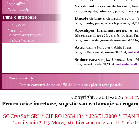
Login afiliați
Vals domol în vreme de lacrimi
,
Andr
Platforma SOL
carte, monografie, critică, eseu, pe stoc, în curs de
Pune o întrebare
Dincolo de bine şi de rău
,
Friedrich N
carte, filosofie, pe stoc, în curs de procesare, 34,97
SC CrysSoft SRL
Apocalipsa francmasoneriei: o in
Prin e-mail:
euroalia@cryssoft.com
Masonice
,
F. de P. Castells
, Solaris Pri
Întrebări frecvente
carte, dosar, pe stoc, în curs de procesare, 50,93 le
Aztec
,
Colin Falconer
, Aldo Press
carte, thriller, aventuri, roman, 58,46 lei,
mai multe
Se duce vara vieții...
,
Leonida Lari
, V
carte, versuri, poezie, 38,71 lei,
mai multe detalii .
Poate nu știați...
Pentru comenzi de peste 150 de lei nu mai plătiți taxe poștale!
Copyright© 2001-2026
SC Cr
Pentru orice întrebare, sugestie sau reclamație vă rugăm 
SC CrysSoft SRL * CIF RO12634184 * J26/51/2000 * IB
Transilvania * Tg. Mureș, str. Livezeni nr. 3 ap. 11 * tel.
07