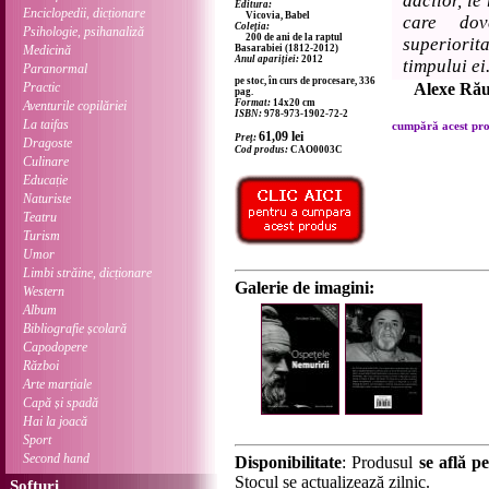
dacilor, le
Editura:
Enciclopedii, dicționare
Vicovia, Babel
care dov
Coleția:
Psihologie, psihanaliză
200 de ani de la raptul
superiorit
Medicină
Basarabiei (1812-2012)
Anul apariției:
2012
timpului ei
Paranormal
pe stoc, în curs de procesare, 336
Practic
Alexe Ră
pag.
Format:
14x20 cm
Aventurile copilăriei
ISBN:
978-973-1902-72-2
La taifas
cumpără acest prod
61,09
lei
Preț:
Dragoste
Cod produs:
CAO0003C
Culinare
Educație
Naturiste
Teatru
Turism
Umor
Limbi străine, dicționare
Galerie de imagini:
Western
Album
Bibliografie școlară
Capodopere
Război
Arte marțiale
Capă și spadă
Hai la joacă
Sport
Second hand
Disponibilitate
: Produsul
se află pe
Stocul se actualizează zilnic.
Softuri