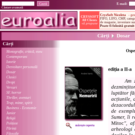
E-mail:
Căutare avansată
Cărți
Dosar
Cărți
Ospe
Monografie, critică, eseu
Contemporani
Istorie
Dezvoltare personală
ediția a II-a
Dosar
Clasici
Am z
Drept
dezmințito
Versuri
luptător fă
SF, horror
Thriller, aventuri
acțiunile, 
Trup, minte, spirit
dezacordul
Business - Economie
de exemplu
Junior
Sumer, îi 
Religii
Mitoc
", a
Polițiste
mărește coperta
Părinți
arheologi 
Filosofie