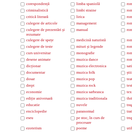
corespondență
limba spaniolă
rom
criminalistică
limbi straine
rom
critică literară
lirica
rom
culegere de articole
management
rom
culegere de prezentări și
manual
rom
rezumate
culegere de spețe
medicină naturistă
rom
culegere de teste
mituri și legende
rom
curs universitar
monografie
rom
desene animate
muzica dance
rom
dicționar
muzica electronica
sat
documentar
muzica folk
ști
dosar
muzica pop
tea
drept
muzica rock
tes
economie
muzica sarbeasca
tex
ediție aniversară
muzica traditionala
thr
educatie
nuvele
tra
enciclopedie
paranormal
tra
eseu
pe stoc, în curs de
tru
procesare
ezoterism
poeme
uti