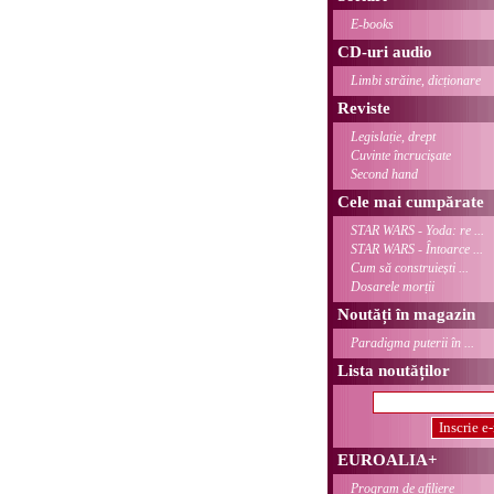
E-books
CD-uri audio
Limbi străine, dicționare
Reviste
Legislație, drept
Cuvinte încrucișate
Second hand
Cele mai cumpărate
STAR WARS - Yoda: re ...
STAR WARS - Întoarce ...
Cum să construiești ...
Dosarele morții
Noutăți în magazin
Paradigma puterii în ...
Lista noutăților
EUROALIA+
Program de afiliere