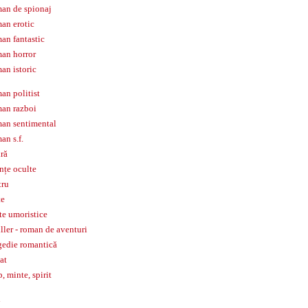
an de spionaj
an erotic
an fantastic
an horror
an istoric
an politist
an razboi
an sentimental
an s.f.
iră
ințe oculte
tru
te
te umoristice
iller - roman de aventuri
gedie romantică
tat
p, minte, spirit
l