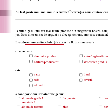
Au fost găsite mult mai multe rezultate! Încercați o nouă căutare cu m
Pentru a găsi unul sau mai multe produse din magazinul nostru, comp
jos. Dacă dintr-un set de opțiuni nu alegeți nici una, atunci se consideră
Introduceți un cuvânt cheie:
(de exemplu
Balzac
sau
drept
)
ce reprezintă:
denumire produs
autor/regizor/inter
editura/producător
descrierea produsu
este:
carte
hartă
soft
revistă
cd audio
şi face parte din următoarele genuri:
album de grafică
fragmente
pov
umoristică
album de pictură
ghid
pov