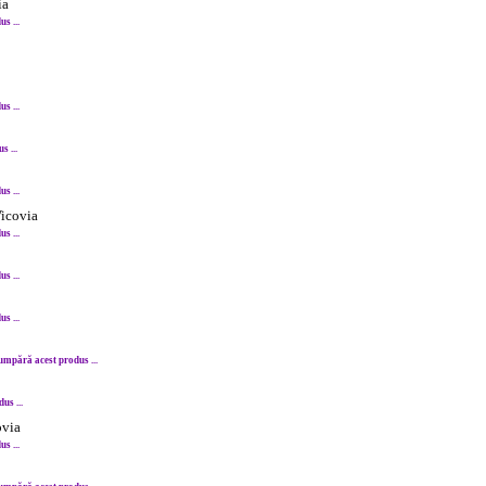
ia
s ...
s ...
 ...
s ...
Vicovia
s ...
s ...
s ...
umpără acest produs ...
us ...
ovia
s ...