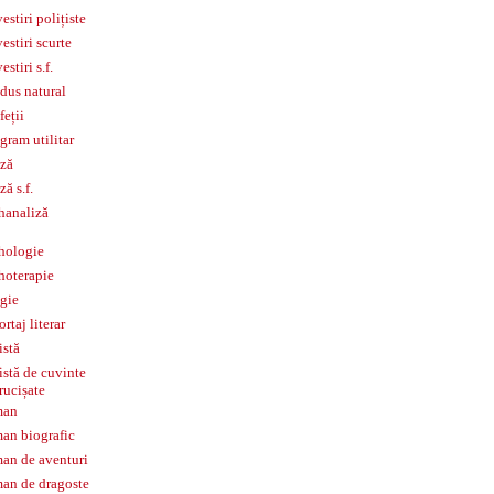
estiri polițiste
estiri scurte
estiri s.f.
dus natural
feții
gram utilitar
ză
ză s.f.
hanaliză
hologie
hoterapie
igie
ortaj literar
istă
istă de cuvinte
rucișate
man
an biografic
an de aventuri
an de dragoste