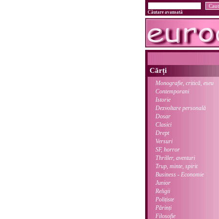
Căutare avansată
Cărți
Monografie, critică, eseu
Contemporani
Istorie
Dezvoltare personală
Dosar
Clasici
Drept
Versuri
SF, horror
Thriller, aventuri
Trup, minte, spirit
Business - Economie
Junior
Religii
Polițiste
Părinți
Filosofie