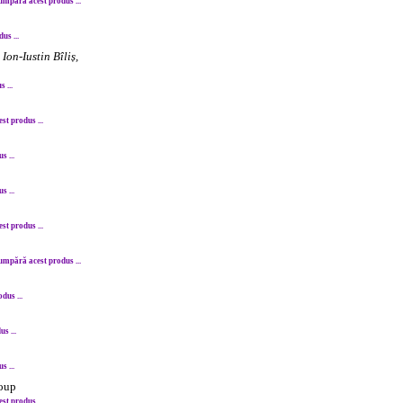
umpără acest produs ...
us ...
Ion-Iustin Bîliș,
 ...
t produs ...
 ...
 ...
t produs ...
umpără acest produs ...
dus ...
s ...
 ...
roup
t produs ...