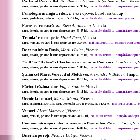
Războiul Rece, altfel
,
Dr. Vladimir Zodian, Dr. Șerban Zodian
, Vicov
carte, istorie, pe stoc, în curs de procesare, 54,98 lei,
mai multe detalii ...
cumpără acest produ
Psihologia învingătorilor
,
Elena Popova
, EuroPress Group
carte, psihologie, psihanaliză, util, 53,72 lei,
mai multe detalii ...
cumpără acest produs ...
Pacostea rusească
,
Ion Rusu Abrudeanu
, Vicovia
carte, istorie, pe stoc, în curs de procesare, 53,47 lei,
mai multe detalii ...
cumpără acest produ
Trandafir cusut pe ie
,
Viorel Cucu
, Vicovia
carte, versuri, pe stoc, în curs de procesare, 3,06 lei,
mai multe detalii ...
cumpără acest produs
De ce nu iubim Rusia
,
Marius Lulea
, Vicovia
carte, istorie, pe stoc, în curs de procesare, 31,72 lei,
mai multe detalii ...
cumpără acest produ
"Soll" și "Haben" - Chestiunea evreilor în România
,
Ioan Slavici
, 
carte, istorie, pe stoc, în curs de procesare, 23,80 lei,
mai multe detalii ...
cumpără acest produ
Ștefan cel Mare, Voievod al Moldovei
,
Alexandru V. Boldur
, Timpul
carte, istorie, pe stoc, în curs de procesare, 38,18 lei,
mai multe detalii ...
cumpără acest produ
Părinții războaielor
,
Eugen Statnic
, Vicovia
carte, istorie, pe stoc, în curs de procesare, 61,11 lei,
mai multe detalii ...
cumpără acest produ
Ucenic la iconari
,
Marius Manta
, Vicovia
carte, monografie, critică, eseu, pe stoc, în curs de procesare, 31,72 lei,
mai multe detalii ...
c
Versuri
,
Alexei Mateevici
, Vicovia
carte, versuri, pe stoc, în curs de procesare, 30,56 lei,
mai multe detalii ...
cumpără acest prod
Continuitatea spiritului românesc în Basarabia
,
Nicolae Iorga
, Vic
carte, istorie, pe stoc, în curs de procesare, 34,89 lei,
mai multe detalii ...
cumpără acest produ
Biserica pe roți
,
Nicolae Dabija
, Vicovia