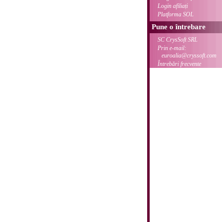
Login afiliați
Platforma SOL
Pune o întrebare
SC CrysSoft SRL
Prin e-mail:
euroalia@cryssoft.com
Întrebări frecvente