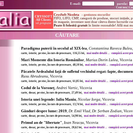
E-mail:
parola:
Cont nou
|
Con
CĂUTARE
Paradigma puterii în secolul al XIX-lea
,
Constantina Raveca Buleu
carte, istorie, pe stoc, în curs de procesare, 116,55 lei,
mai multe detalii ...
cumpără acest prod
Mari Momente din Istoria Românilor
,
Marius Dorin Lulea
, Vicovia
carte, istorie, pe stoc, în curs de procesare, 48,10 lei,
mai multe detalii ...
cumpără acest produ
Păcatele Ardealului față de sufletul vechiului regat: fapte, document
Rusu Abrudeanu
, Vicovia
carte, istorie, pe stoc, în curs de procesare, 61,85 lei,
mai multe detalii ...
cumpără acest produ
Codul de la Voroneț
,
Andrei Vartic
, Vicovia
carte, dosar, pe stoc, în curs de procesare, 27,49 lei,
mai multe detalii ...
cumpără acest produs
Istoria unei legende: Iuliu Maniu
,
Nicolae Iorga
, Vicovia
carte, istorie, pe stoc, în curs de procesare, 13,74 lei,
mai multe detalii ...
cumpără acest produ
Gânduri despre lume: 2019
,
Dr. Emil Vlad, Dr. Șerban Zodian
, Vicov
carte, dosar, pe stoc, în curs de procesare, 54,98 lei,
mai multe detalii ...
cumpără acest produs
Primul an de "libertate"
,
Ioan Neacșu
, Vicovia
carte, dosar, pe stoc, în curs de procesare, 20,62 lei,
mai multe detalii ...
cumpără acest produs