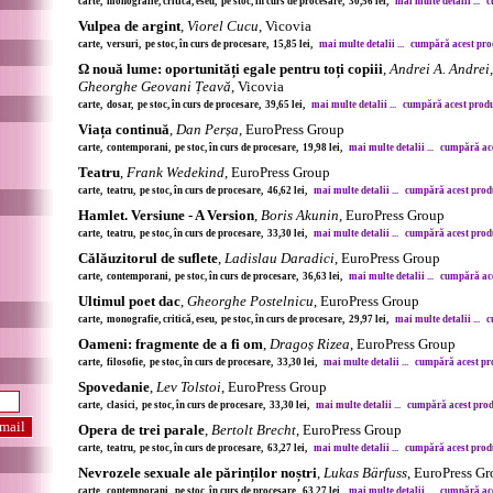
carte, monografie, critică, eseu, pe stoc, în curs de procesare, 30,56 lei,
mai multe detalii ...
c
Vulpea de argint
,
Viorel Cucu
, Vicovia
carte, versuri, pe stoc, în curs de procesare, 15,85 lei,
mai multe detalii ...
cumpără acest prod
Ω nouă lume: oportunități egale pentru toți copiii
,
Andrei A. Andrei, 
Gheorghe Geovani Țeavă
, Vicovia
carte, dosar, pe stoc, în curs de procesare, 39,65 lei,
mai multe detalii ...
cumpără acest produs
Viața continuă
,
Dan Perșa
, EuroPress Group
carte, contemporani, pe stoc, în curs de procesare, 19,98 lei,
mai multe detalii ...
cumpără aces
Teatru
,
Frank Wedekind
, EuroPress Group
carte, teatru, pe stoc, în curs de procesare, 46,62 lei,
mai multe detalii ...
cumpără acest produs
Hamlet. Versiune - A Version
,
Boris Akunin
, EuroPress Group
carte, teatru, pe stoc, în curs de procesare, 33,30 lei,
mai multe detalii ...
cumpără acest produs
Călăuzitorul de suflete
,
Ladislau Daradici
, EuroPress Group
carte, contemporani, pe stoc, în curs de procesare, 36,63 lei,
mai multe detalii ...
cumpără aces
Ultimul poet dac
,
Gheorghe Postelnicu
, EuroPress Group
carte, monografie, critică, eseu, pe stoc, în curs de procesare, 29,97 lei,
mai multe detalii ...
c
Oameni: fragmente de a fi om
,
Dragoș Rizea
, EuroPress Group
carte, filosofie, pe stoc, în curs de procesare, 33,30 lei,
mai multe detalii ...
cumpără acest pro
Spovedanie
,
Lev Tolstoi
, EuroPress Group
carte, clasici, pe stoc, în curs de procesare, 33,30 lei,
mai multe detalii ...
cumpără acest produ
Opera de trei parale
,
Bertolt Brecht
, EuroPress Group
carte, teatru, pe stoc, în curs de procesare, 63,27 lei,
mai multe detalii ...
cumpără acest produs
Nevrozele sexuale ale părinților noștri
,
Lukas Bärfuss
, EuroPress G
carte, contemporani, pe stoc, în curs de procesare, 63,27 lei,
mai multe detalii ...
cumpără aces