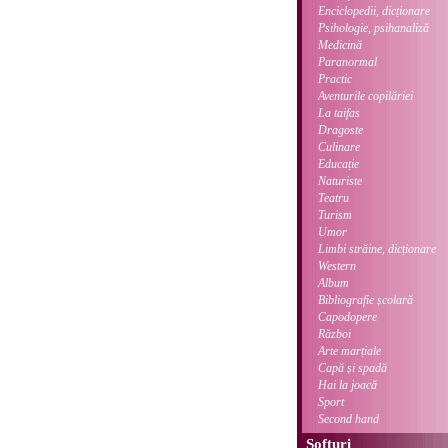
Enciclopedii, dicționare
Psihologie, psihanaliză
Medicină
Paranormal
Practic
Aventurile copilăriei
La taifas
Dragoste
Culinare
Educație
Naturiste
Teatru
Turism
Umor
Limbi străine, dicționare
Western
Album
Bibliografie școlară
Capodopere
Război
Arte marțiale
Capă și spadă
Hai la joacă
Sport
Second hand
Softuri