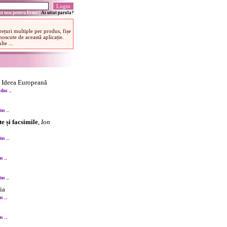
t nou pentru firme
|
Ai uitat parola?
, Ideea Europeană
us ...
s ...
e și facsimile
,
Ion
s ...
 ...
s ...
ia
 ...
 ...