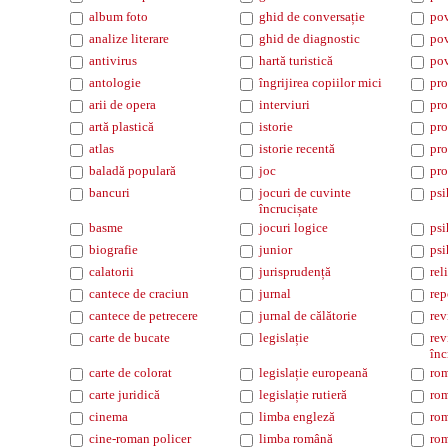
album foto
ghid de conversație
pov
analize literare
ghid de diagnostic
pov
antivirus
hartă turistică
pov
antologie
îngrijirea copiilor mici
pro
arii de opera
interviuri
pro
artă plastică
istorie
pro
atlas
istorie recentă
pro
baladă populară
joc
pro
bancuri
jocuri de cuvinte
psi
încrucișate
basme
jocuri logice
psi
biografie
junior
psi
calatorii
jurisprudență
rel
cantece de craciun
jurnal
rep
cantece de petrecere
jurnal de călătorie
rev
carte de bucate
legislație
rev
înc
carte de colorat
legislație europeană
ro
carte juridică
legislație rutieră
rom
cinema
limba engleză
rom
cine-roman policer
limba română
rom