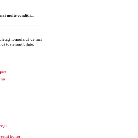
ai multe condiții...
letați formularul de mai
 că toate sunt bifate.
pret
lui
ești
estiri horror