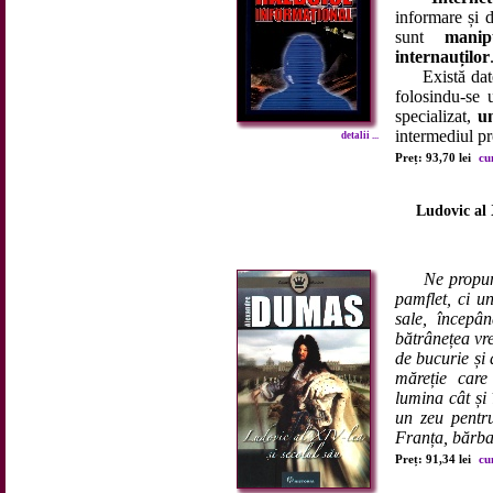
informare și d
sunt
manip
internauților
Există date 
folosindu-se
specializat,
u
intermediul pr
detalii ...
Preț: 93,70 lei
cu
Ludovic al 
Ne propun
pamflet, ci un
sale, începân
bătrânețea vre
de bucurie și 
măreție care
lumina cât și
un zeu pentr
Franța, bărbat
Preț: 91,34 lei
cu