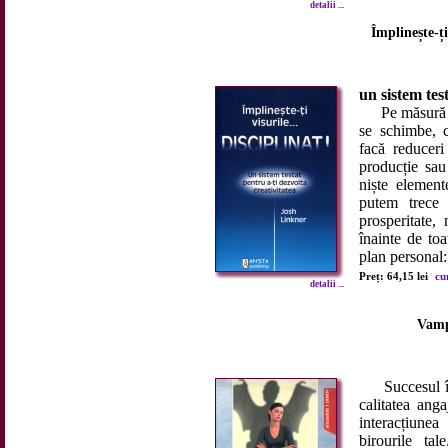
detalii ...
Împlinește-ți 
un sistem tes
Pe măsură ce 
se schimbe, 
facă reduceri
producție sau
niște element
putem trece
prosperitate,
înainte de toa
plan personal: 
Preț: 64,15 lei
cu
detalii ...
Vampi
Succesul în 
calitatea anga
interacțiunea
birourile tal