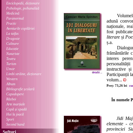
Enciclopedii, dicționare
Psihologie, psihanaliză
Medicină
Volumele de 
Paranormal
adună convorbi
Practic
naționale, re
Aventurile copilăriei
fost publicat
La taifas
literare
și
Poe
Dragoste
ș.a.
Culinare
Dialogurile 
Educație
frământările c
Naturiste
interes peren
Teatru
personalității
Turism
instructive ș
Umor
detalii ...
Limbi străine, dicționare
Participanții 
Western
volum...
Album
Preț: 73,26 lei
cu
Bibliografie școlară
Capodopere
Război
În numele Pă
Arte marțiale
Capă și spadă
Hai la joacă
Jidi Maj
Sport
elemente - cr
Second hand
provinciei S
Softuri