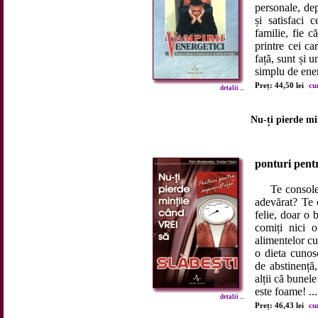
personale, de
și satisfaci 
familie, fie c
printre cei ca
față, sunt și 
simplu de energ
Preț: 44,50 lei
cu
detalii ...
Nu-ți pierde min
ponturi pent
Te consolezi 
adevărat? Te 
felie, doar o 
comiți nici o
alimentelor cu
o dieta cunos
de abstinență,
alții că bunele
este foame! ...
detalii ...
Preț: 46,43 lei
cu