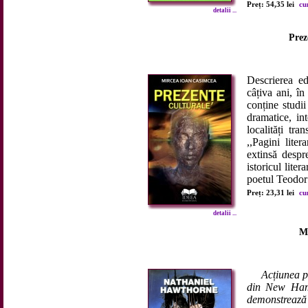
Preț: 54,35 lei
cu
detalii ...
Prez
Descrierea ed
câțiva ani, în 
conține studii 
dramatice, int
localități tra
,,Pagini lite
extinsă despr
istoricul lite
poetul Teodor
Preț: 23,31 lei
cu
detalii ...
M
Acțiunea pr
din New Hamp
demonstrează