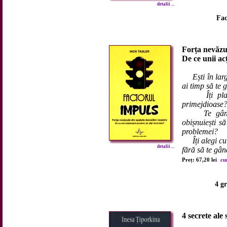
detalii ...
Fac
Forța nevăzut
De ce unii acț
Ești în lar
ai timp să te 
Îți place s
primejdioase
Te gândești
obișnuiești să
problemei?
Îți alegi cu g
detalii ...
fără să te gân
Preț: 67,20 lei
cu
4 g
4 secrete ale 