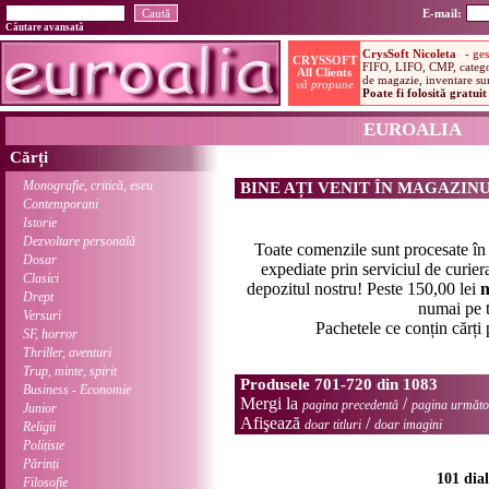
E-mail:
Căutare avansată
EUROALIA
Cărți
Monografie, critică, eseu
BINE AȚI VENIT ÎN MAGAZIN
Contemporani
Istorie
Dezvoltare personală
Toate comenzile sunt procesate î
Dosar
expediate prin serviciul de curier
Clasici
depozitul nostru! Peste 150,00 lei
n
Drept
numai pe t
Versuri
Pachetele ce conțin cărți
SF, horror
Thriller, aventuri
Trup, minte, spirit
Produsele 701-720 din 1083
Business - Economie
Mergi la
/
pagina precedentă
pagina următo
Junior
Afişează
/
doar titluri
doar imagini
Religii
Polițiste
Părinți
101 dial
Filosofie