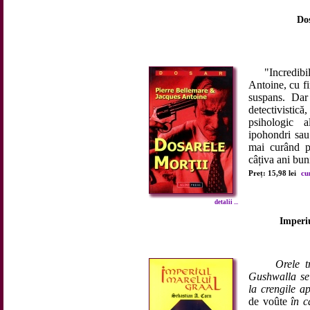
Dos
"Incredibilel
Antoine, cu fi
suspans. Dar 
detectivistică
psihologic a
ipohondri sau 
mai curând pe
câțiva ani buni
Preț: 15,98 lei
cu
detalii ...
Imperi
Orele trecu
Gushwalla se
la crengile a
de voûte
în ca