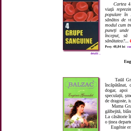
Cartea
4
viață
reprezin
populare în 
sănătos de v
modul cum tre
puneți unde 
început, să
sănătatea?...
Preț: 48,84 lei
cu
detalii ...
Eug
Tatăl Grande
încăpătânat, 
dogar, apoi 
speculații, șm
de dragoste, i
Mama Grandet
gălbejită, blâ
La căsătorie î
o ținea depart
Eugénie era s