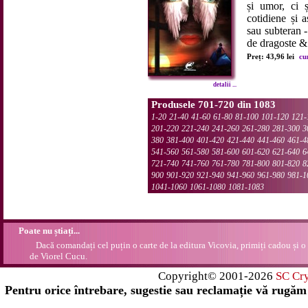
și umor, ci ș
cotidiene și a
sau subteran -
de dragoste & 
Preț: 43,96 lei
cu
detalii ...
Produsele 701-720 din 1083
1-20
21-40
41-60
61-80
81-100
101-120
121-
201-220
221-240
241-260
261-280
281-300
3
380
381-400
401-420
421-440
441-460
461-4
541-560
561-580
581-600
601-620
621-640
6
721-740
741-760
761-780
781-800
801-820
8
900
901-920
921-940
941-960
961-980
981-1
1041-1060
1061-1080
1081-1083
Poate nu știați...
Dacă comandați cel puțin o carte de la editura Vicovia, primiți cadou și o
de Viorel Cucu.
Copyright© 2001-2026
SC Cr
Pentru orice întrebare, sugestie sau reclamație vă rugăm 