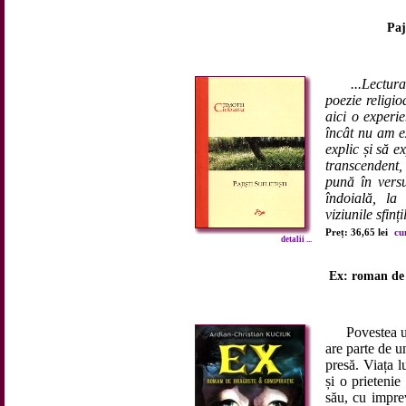
Paj
...Lectur
poezie religio
aici o experie
încât nu am e
explic și să e
transcendent, 
pună în versu
îndoială, la
viziunile sfinți
Preț: 36,65 lei
cu
detalii ...
Ex: roman de 
Povestea ului
are parte de u
presă. Viața 
și o prietenie 
său, cu imprev