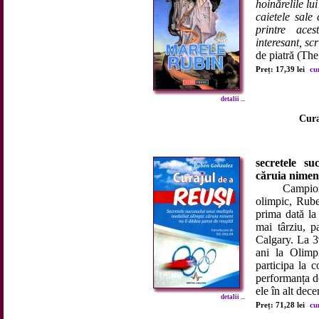
hoinărelile lu
caietele sale 
printre ace
interesant, sc
de piatră (The
Preț: 17,39 lei
cu
detalii ...
Cura
secretele su
căruia nimeni
Campion naț
olimpic, Rube
prima dată la
mai târziu, p
Calgary. La 3
ani la Olimp
participa la 
performanța de
ele în alt dece
detalii ...
Preț: 71,28 lei
cu