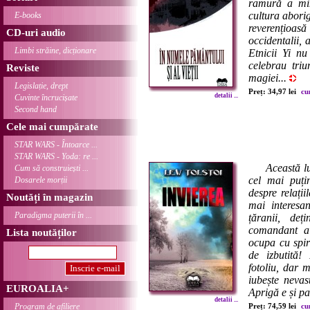
ramură a mino
cultura abori
E-books
reverențioa
CD-uri audio
occidentalii,
Limbi străine, dicționare
Etnicii Yi nu
celebrau triu
Reviste
magiei...
Legislație, drept
Preț: 34,97 lei
cu
detalii ...
Cuvinte încrucișate
Second hand
Cele mai cumpărate
STAR WARS - Întoarce ...
STAR WARS - Yoda: re ...
Această l
Cum să construiești ...
cel mai puțin
Dosarele morții
despre relații
Noutăți în magazin
mai interesan
Paradigma puterii în ...
țăranii, deț
comandant al 
Lista noutăților
ocupa cu spiri
de izbutită
fotoliu, dar 
iubește nevas
EUROALIA+
Aprigă e și pa
detalii ...
Program de afiliere
Preț: 74,59 lei
cu