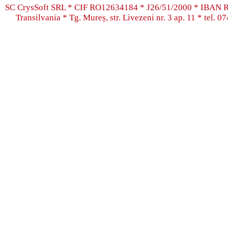
SC CrysSoft SRL * CIF RO12634184 * J26/51/2000 * IB
Transilvania * Tg. Mureș, str. Livezeni nr. 3 ap. 11 * tel.
07