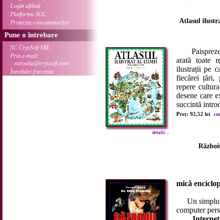
Login afiliați
Platforma SOL
Atlasul ilustr
Protecția consumatorilor
Pune o întrebare
SC CrysSoft SRL
Paisprezece h
Prin e-mail:
arată toate r
euroalia@cryssoft.com
ilustrații pe 
Întrebări frecvente
fiecărei țări
repere cultur
desene care ex
succintă intro
Preț: 92,52 lei
cu
detalii ...
Război
mică enciclo
Un simplu pro
computer pers
Internet