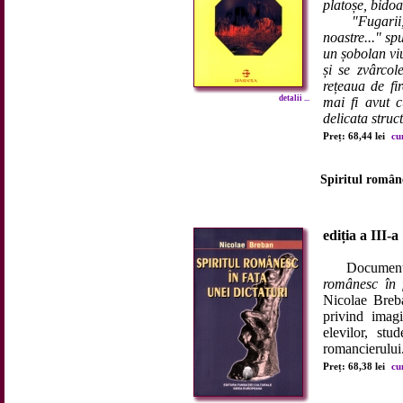
platoșe, bidoa
"Fugarii, mă
noastre..." s
un șobolan vi
și se zvârcol
rețeaua de fi
detalii ...
mai fi avut 
delicata struct
Preț: 68,44 lei
cu
Spiritul române
ediția a III-a
Document al 
românesc în f
Nicolae Breba
privind imag
elevilor, stu
romancierului
Preț: 68,38 lei
cu