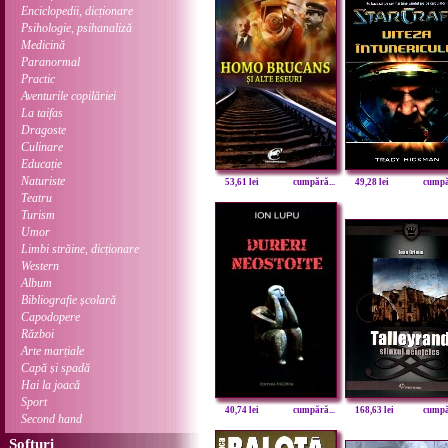
Enciclopedii, dicționare
Psihologie, psihanaliză
Medicină
Paranormal
Practic
Aventurile copilăriei
La taifas
Dragoste
Culinare
Educație
Naturiste
53,61 lei
cumpără...
49,28 lei
cumpăr
Teatru
Turism
Umor
Limbi străine, dicționare
Western
Album
Bibliografie școlară
Capodopere
Război
Arte marțiale
Capă și spadă
Hai la joacă
Sport
40,74 lei
cumpără...
168,63 lei
cumpăr
Second hand
Softuri