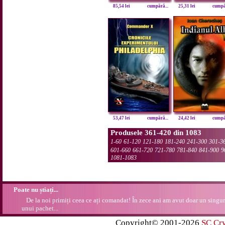
85,54 lei
cumpără...
25,31 lei
cumpăr
53,47 lei
cumpără...
24,42 lei
cumpăr
Produsele 361-420 din 1083
1-60
61-120
121-180
181-240
241-300
301-3
601-660
661-720
721-780
781-840
841-900
9
1081-1083
Poate nu știați...
De la noi primiți ceea ce ați comandat! În zece ani am avut doar un singur
unui pachet...
Copyright© 2001-2026
SC Cr