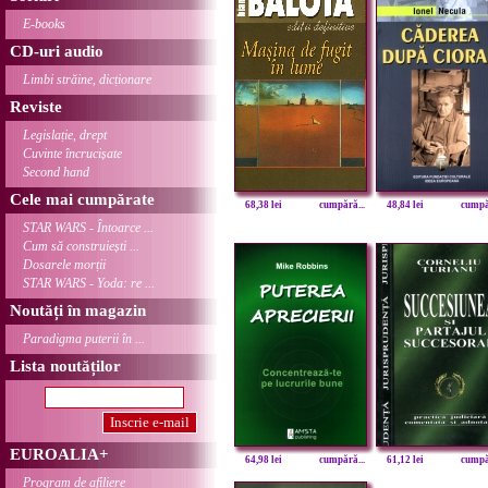
E-books
CD-uri audio
Limbi străine, dicționare
Reviste
Legislație, drept
Cuvinte încrucișate
Second hand
Cele mai cumpărate
68,38 lei
cumpără...
48,84 lei
cumpăr
STAR WARS - Întoarce ...
Cum să construiești ...
Dosarele morții
STAR WARS - Yoda: re ...
Noutăți în magazin
Paradigma puterii în ...
Lista noutăților
EUROALIA+
64,98 lei
cumpără...
61,12 lei
cumpăr
Program de afiliere