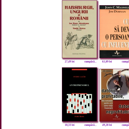
27,49 lei
cumpără...
61,09 lei
cumpăr
18,33 lei
cumpără...
49,28 lei
cumpăr