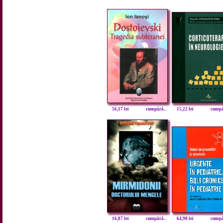
56,17 lei
cumpără...
15,22 lei
cumpăr
16,87 lei
cumpără...
64,98 lei
cumpăr