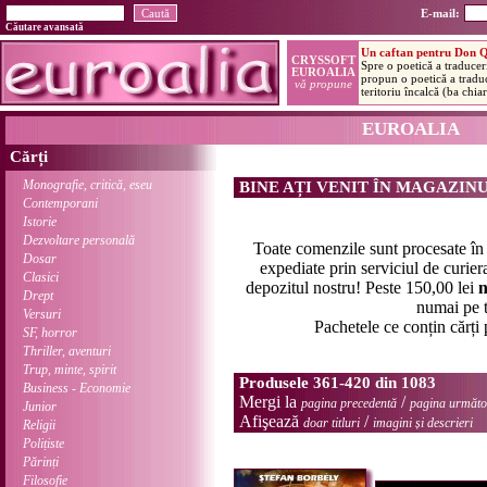
E-mail:
Căutare avansată
EUROALIA
Cărți
Monografie, critică, eseu
BINE AȚI VENIT ÎN MAGAZIN
Contemporani
Istorie
Dezvoltare personală
Toate comenzile sunt procesate î
Dosar
expediate prin serviciul de curier
Clasici
depozitul nostru! Peste 150,00 lei
n
Drept
numai pe t
Versuri
Pachetele ce conțin cărți
SF, horror
Thriller, aventuri
Trup, minte, spirit
Produsele 361-420 din 1083
Business - Economie
Mergi la
/
pagina precedentă
pagina următo
Junior
Afişează
/
doar titluri
imagini și descrieri
Religii
Polițiste
Părinți
Filosofie