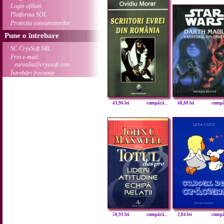
Login afiliați
Platforma SOL
Protecția consumatorilor
Pune o întrebare
SC CrysSoft SRL
Prin e-mail:
euroalia@cryssoft.com
Întrebări frecvente
43,96 lei
cumpără...
48,88 lei
cumpăr
50,93 lei
cumpără...
2,04 lei
cumpăr