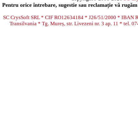
Pentru orice întrebare, sugestie sau reclamație vă rugăm 
SC CrysSoft SRL * CIF RO12634184 * J26/51/2000 * IB
Transilvania * Tg. Mureș, str. Livezeni nr. 3 ap. 11 * tel.
07