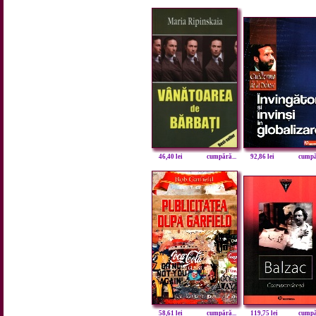
46,40 lei
cumpără...
92,86 lei
cumpăr
58,61 lei
cumpără...
119,75 lei
cumpăr