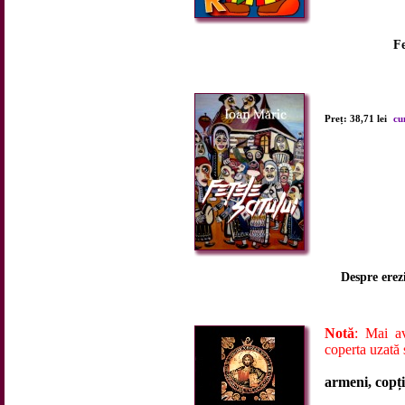
Fe
Preț: 38,71 lei
cu
Despre erez
Notă
: Mai a
coperta uzată ș
armeni, copți,