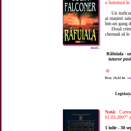
o îndoitură în
Un traficant 
al mașinii sal
într-un gang d
Două crime fă
chemată să le
detalii ...
Răfuiala
- un
tuturor pasi
Preț: 24,42 lei
cu
Legislaț
Notă:
Cartea
01.03.2007" și
1 iulie - 30 