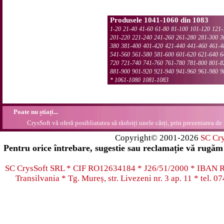
Produsele 1041-1060 din 1083
1-20
21-40
41-60
61-80
81-100
101-120
121-
201-220
221-240
241-260
261-280
281-300
3
380
381-400
401-420
421-440
441-460
461-4
541-560
561-580
581-600
601-620
621-640
6
720
721-740
741-760
761-780
781-800
801-8
881-900
901-920
921-940
941-960
961-980
9
*
1061-1080
1081-1083
Poate nu știați...
CrysSoft vă oferă posibliatatea să răsfoiți unele cărți, prin prezentarea de 
Copyright© 2001-2026
SC Cr
Pentru orice întrebare, sugestie sau reclamație vă rugăm 
SC CrysSoft SRL * CIF RO12634184 * J26/51/2000 * IB
Transilvania * Tg. Mureș, str. Livezeni nr. 3 ap. 11 * tel.
07