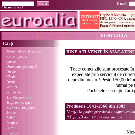
E-mail:
Căutare avansată
EUROALIA
Cărți
Monografie, critică, eseu
BINE AȚI VENIT ÎN MAGAZIN
Contemporani
Istorie
Dezvoltare personală
Toate comenzile sunt procesate î
Dosar
expediate prin serviciul de curier
Clasici
depozitul nostru! Peste 150,00 lei
n
Drept
numai pe t
Versuri
Pachetele ce conțin cărți
SF, horror
Thriller, aventuri
Trup, minte, spirit
Produsele 1041-1060 din 1083
Business - Economie
Mergi la
/
pagina precedentă
pagina următo
Junior
Afişează
/
doar titluri
doar imagini
Religii
Polițiste
Părinți
Nico
Filosofie