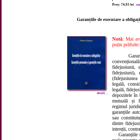
Preț: 74,93 lei
cu
Garanțiile de executare a obligații
Notă
: Mai av
puțin prăfuite:
Garanțiile 
convențional
fidejusiunii, 
fidejusiuni),
(fidejusiunea
legală, consi
legală, fideju
detalii ...
depozitele în 
mutuală și f
regimul juridi
garanțiile au
sau constitut
dintre fidejus
intenții, contr
Garanțiile rea