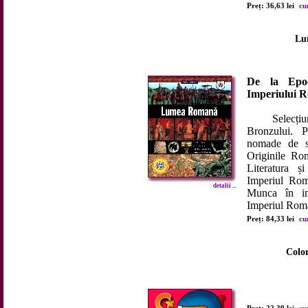
Preț: 36,63 lei
cu
Lu
De la Epoc
Imperiului 
Selecțiun
Bronzului. P
nomade de ste
Originile Ro
Literatura și
Imperiul Roma
detalii ...
Munca în im
Imperiul Roman
Preț: 84,33 lei
cu
Color