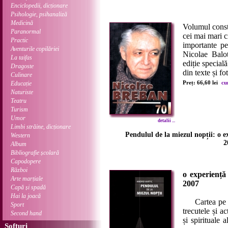
Enciclopedii, dicționare
Psihologie, psihanaliză
Medicină
Volumul consti
Paranormal
cei mai mari c
Practic
importante pe
Aventurile copilăriei
Nicolae Balo
La taifas
ediție special
Dragoste
din texte și fo
Culinare
Preț: 66,60 lei
cu
Educație
Naturiste
Teatru
Turism
Umor
detalii ...
Limbi străine, dicționare
Pendulul de la miezul nopții: o e
Western
2
Album
Bibliografie școlară
Capodopere
Război
o experiență
Arte marțiale
2007
Capă și spadă
Hai la joacă
Cartea pe car
Sport
trecutele și ac
Second hand
și spirituale
Softuri