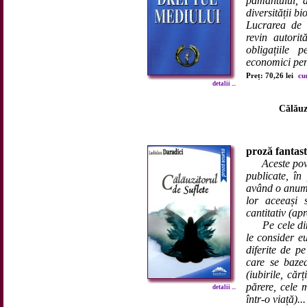
pământului, a
diversității bi
Lucrarea de f
revin autorit
obligațiile p
economici pent
Preț: 70,26 lei
cu
detalii ...
Călăuz
proză fantast
Aceste pov
publicate, în
având o anumit
lor aceeași s
cantitativ (ap
Pe cele d
le consider e
diferite de p
care se baze
(iubirile, căr
părere, cele 
detalii ...
într-o viață)...