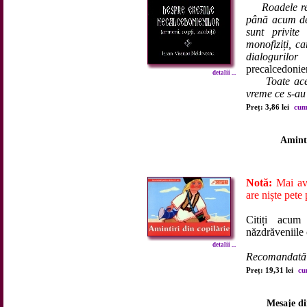
Roadele re
până acum de
sunt privite
monofiziți, ca
dialoguril
precalcedonie
detalii ...
Toate aceste
vreme ce s-au 
Preț: 3,86 lei
cum
Aminti
Notă:
Mai ave
are niște pete 
Citiți acum
năzdrăveniile c
detalii ...
Recomandată p
Preț: 19,31 lei
cu
Mesaje di