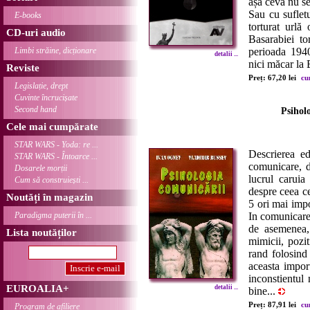
așa ceva nu se
Sau cu suflet
E-books
torturat urlă 
CD-uri audio
Basarabiei to
Limbi străine, dicționare
perioada 194
detalii ...
nici măcar la 
Reviste
Preț: 67,20 lei
cu
Legislație, drept
Cuvinte încrucișate
Second hand
Psihol
Cele mai cumpărate
STAR WARS - Yoda: re ...
Descrierea ed
STAR WARS - Întoarce ...
comunicare, d
Dosarele morții
lucrul caruia
Cum să construiești ...
despre ceea ce
Noutăți în magazin
5 ori mai impo
Paradigma puterii în ...
In comunicare
de asemenea,
Lista noutăților
mimicii, poziti
rand folosind
aceasta impor
inconstientul
EUROALIA+
detalii ...
bine...
Preț: 87,91 lei
cu
Program de afiliere