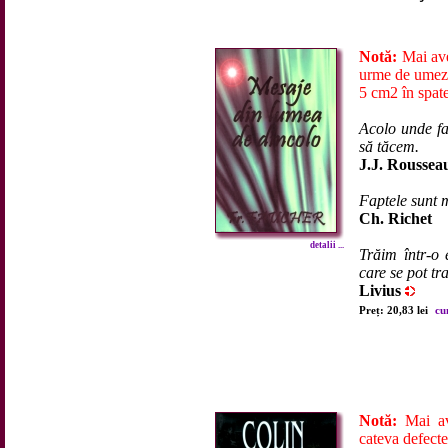
Notă:
Mai ave
urme de umeze
5 cm2 în spate
Acolo unde fa
să tăcem.
J.J. Roussea
Faptele sunt 
Ch. Richet
detalii ...
Trăim într-o 
care se pot tr
Livius
Preț: 20,83 lei
cu
Notă:
Mai av
cateva defecte