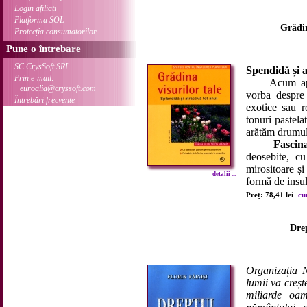
Login afiliați
Platforma SOL
Grădin
Protecția consumatorilor
Pune o întrebare
SC CrysSoft SRL
Spendidă și a
Prin e-mail:
Acum apar cu
euroalia@cryssoft.com
vorba despre 
Întrebări frecvente
exotice sau r
tonuri pastela
arătăm drumul 
Fascin
deosebite, cu
mirositoare și
detalii ...
formă de insulă
Preț: 78,41 lei
cu
Dre
Organizația N
lumii va creș
miliarde oa