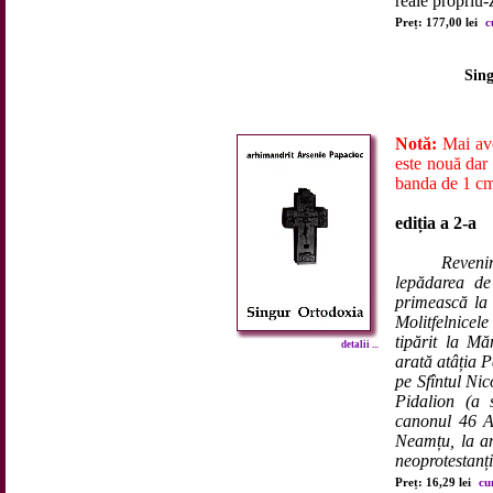
reale propriu-z
Preț: 177,00 lei
c
Sin
Notă:
Mai ave
este nouă dar 
banda de 1 c
ediția a 2-a
Reveni
lepădarea de 
primească la 
Molitfelnicel
tipărit la M
detalii ...
arată atâția P
pe Sfîntul Nic
Pidalion (a 
canonul 46 Ap
Neamțu, la an
neoprotestanți,
Preț: 16,29 lei
cu