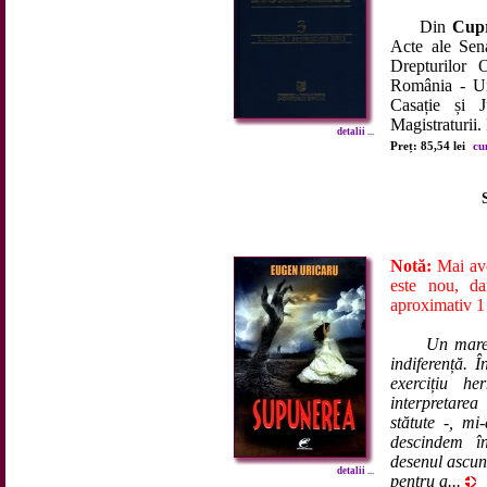
Din
Cupr
Acte ale Sena
Drepturilor 
România - Un
Casație și J
Magistraturii.
detalii ...
Preț: 85,54 lei
cu
Notă:
Mai ave
este nou, da
aproximativ 1
Un mare 
indiferență. 
exercițiu he
interpretare
stătute -, m
descindem în
desenul ascun
detalii ...
pentru a...