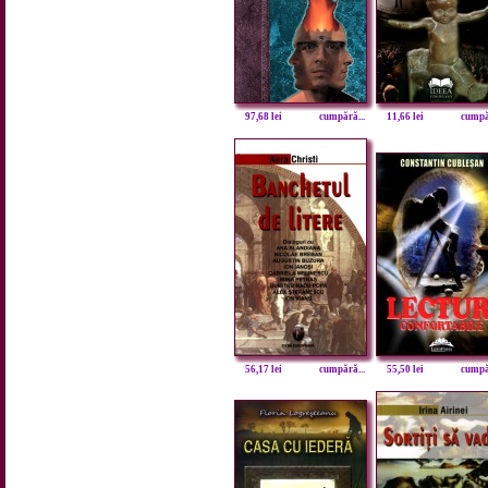
97,68 lei
cumpără...
11,66 lei
cumpăr
56,17 lei
cumpără...
55,50 lei
cumpăr