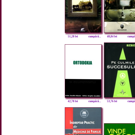
51,28 lei
cumpără...
48,84 lei
cumpăr
42,78 lei
cumpără...
53,76 lei
cumpăr