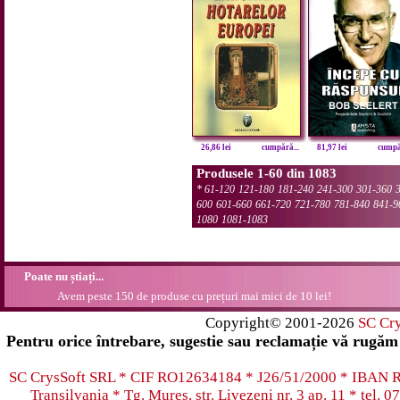
26,86 lei
cumpără...
81,97 lei
cumpăr
Produsele 1-60 din 1083
*
61-120
121-180
181-240
241-300
301-360
600
601-660
661-720
721-780
781-840
841-9
1080
1081-1083
Poate nu știați...
Avem peste 150 de produse cu prețuri mai mici de 10 lei!
Copyright© 2001-2026
SC Cr
Pentru orice întrebare, sugestie sau reclamație vă rugăm 
SC CrysSoft SRL * CIF RO12634184 * J26/51/2000 * IB
Transilvania * Tg. Mureș, str. Livezeni nr. 3 ap. 11 * tel.
07