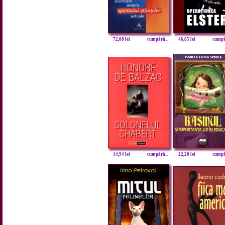
72,08 lei
cumpără...
46,85 lei
cumpăr
14,94 lei
cumpără...
22,20 lei
cumpăr