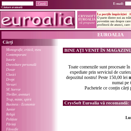
E-mail:
Căutare avansată
EUROALIA
Cărți
Monografie, critică, eseu
BINE AȚI VENIT ÎN MAGAZIN
Contemporani
Istorie
Dezvoltare personală
Toate comenzile sunt procesate î
Dosar
expediate prin serviciul de curier
Clasici
depozitul nostru! Peste 150,00 lei
n
Drept
numai pe t
Versuri
Pachetele ce conțin cărți
SF, horror
Thriller, aventuri
Trup, minte, spirit
CrysSoft Euroalia vă recomandă:
Business - Economie
Junior
Religii
Lu
Polițiste
Părinți
Filosofie