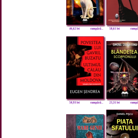
46,62 lei
cumpără...
58,61 lei
cumpăr
50,93 lei
cumpără...
23,31 lei
cumpăr