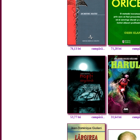
76,13 lei
cumpără...
71,28 lei
cumpăr
53,77 lei
cumpără...
31,64 lei
cumpăr