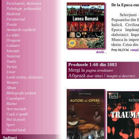
Enciclopedii, dicționare
De la Epoca eu
Psihologie, psihanaliză
Medicină
Selecțiuni 
Paranormal
Popoarelor din 
Practic
Italică. Civili
Epoca împărați
Aventurile copilăriei
războinici. Impe
La taifas
Munca în imperi
Dragoste
târziu. Criza din 
Culinare
Preț: 84,33 lei
cumpără
Educație
detalii ...
Naturiste
Teatru
Produsele 1-60 din 1083
Turism
Mergi la
pagina următoare
Umor
Afişează
/
doar titluri
imagini și descrieri
Limbi străine, dicționare
Western
Album
Bibliografie școlară
Capodopere
Război
Arte marțiale
Capă și spadă
Hai la joacă
Sport
Second hand
Softuri