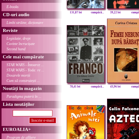
E-books
131,87 lei
cumpără...
39,22 lei
cumpăr
CD-uri audio
Limbi străine, dicționare
Reviste
Legislație, drept
Cuvinte încrucișate
Second hand
Cele mai cumpărate
STAR WARS - Întoarce ...
STAR WARS - Yoda: re ...
Dosarele morții
Cum să construiești ...
78,41 lei
cumpără...
43,96 lei
cumpăr
Noutăți în magazin
Paradigma puterii în ...
Lista noutăților
EUROALIA+
Program de afiliere