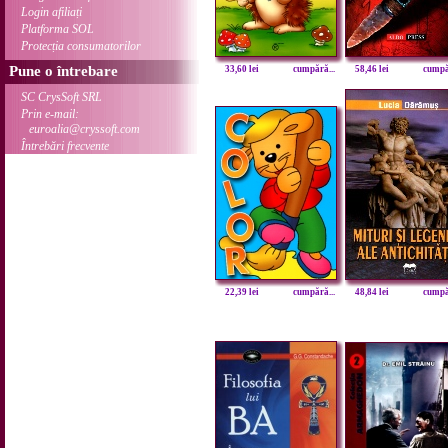
Login afiliați
Platforma SOL
Protecția consumatorilor
Pune o întrebare
33,60 lei
cumpără...
58,46 lei
cumpăr
SC CrysSoft SRL
Prin e-mail:
euroalia@cryssoft.com
Întrebări frecvente
22,39 lei
cumpără...
48,84 lei
cumpăr