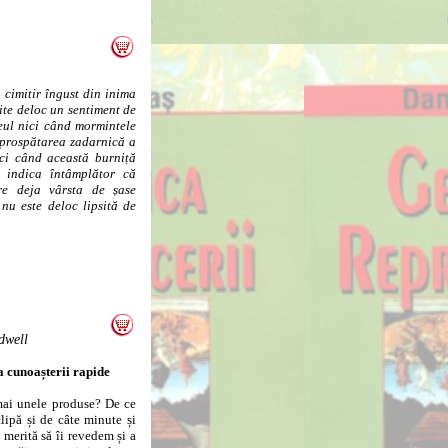
 cimitir îngust din inima
ite deloc un sentiment de
geul nici când mormintele
mprospătarea zadarnică a
ci când această burniță
r indica întâmplător că
re deja vârsta de șase
nu este deloc lipsită de
dwell
a cunoașterii rapide
mai unele produse? De ce
lipă și de câte minute și
merită să îi revedem și a