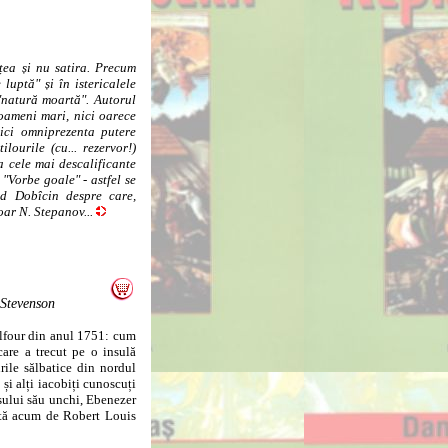
țea și nu satira. Precum
luptă" și în istericalele
 "natură moartă". Autorul
oameni mari, nici oarece
ici omniprezenta putere
ilourile (cu... rezervor!)
a cele mai descalificante
 "Vorbe goale" - astfel se
nid Dobîcin despre care,
doar N. Stepanov...
 Stevenson
alfour din anul 1751: cum
care a trecut pe o insulă
urile sălbatice din nordul
 și alți iacobiți cunoscuți
alsului său unchi, Ebenezer
tată acum de Robert Louis