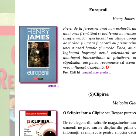
Europenii
Henry James
Privit de la fereastra unui han mohorât, un
unui oraș fremătând și indiferent nu transm
însuflețire. Iar spectacolul nu atinge apo
de țărână și umbra funerară au primit reî
unei ninsori banale și umede. Dacă, atun
înghețată îngroașă aerul, calendarul a
anotimpul binecuvântat al primăverii a
săptămâni, am putea recunoaște că scena 
vreo influență dezolantă.
Preț: 32,61 lei
cumpără acest produs ...
detalii ...
(S)Clipirea
Malcolm Gla
O Sclipire într-o Clipire
sau
Despre putere
De ce alegem din rafturile magazinelor nu
oamenii ne plac sau ne displac din prima c
informații avem nevoie pentru a hotărî dacă 