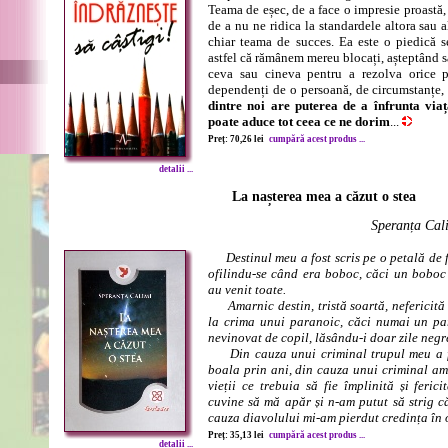
Teama de eșec, de a face o impresie proastă, 
de a nu ne ridica la standardele altora sau a
chiar teama de succes. Ea este o piedică se
astfel că rămânem mereu blocați, așteptând să
ceva sau cineva pentru a rezolva orice
dependenți de o persoană, de circumstanțe
dintre noi are puterea de a înfrunta via
poate aduce tot ceea ce ne dorim
...
Preț: 70,26 lei
cumpără acest produs ...
detalii ...
La nașterea mea a căzut o stea
Speranța Cal
Destinul meu a fost scris pe o petală de f
ofilindu-se când era boboc, căci un boboc 
au venit toate.
Amarnic destin, tristă soartă, nefericită 
la crima unui paranoic, căci numai un pa
nevinovat de copil, lăsându-i doar zile negr
Din cauza unui criminal trupul meu a fo
boala prin ani, din cauza unui criminal am 
vieții ce trebuia să fie împlinită și feri
cuvine să mă apăr și n-am putut să strig c
cauza diavolului mi-am pierdut credința în 
Preț: 35,13 lei
cumpără acest produs ...
detalii ...