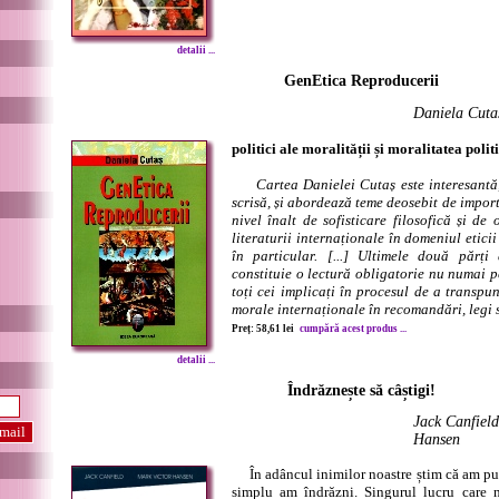
detalii ...
GenEtica Reproducerii
Daniela Cuta
politici ale moralității și moralitatea polit
Cartea Danielei Cutaș este interesantă
scrisă, și abordează teme deosebit de impo
nivel înalt de sofisticare filosofică și d
literaturii internaționale în domeniul eticii
în particular. [...] Ultimele două părți
constituie o lectură obligatorie nu numai p
toți cei implicați în procesul de a transpu
morale internaționale în recomandări, legi s
Preț: 58,61 lei
cumpără acest produs ...
detalii ...
Îndrăznește să câștigi!
Jack Canfield
Hansen
În adâncul inimilor noastre știm că am pute
simplu am îndrăzni. Singurul lucru care 