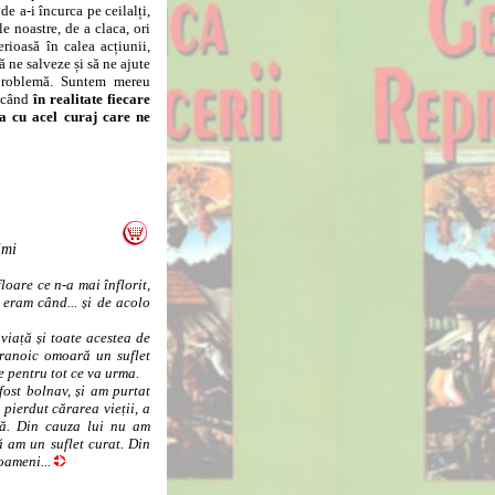
de a-i încurca pe ceilalți,
le noastre, de a claca, ori
rioasă în calea acțiunii,
 ne salveze și să ne ajute
 problemă. Suntem mereu
, când
în realitate fiecare
ța cu acel curaj care ne
imi
loare ce n-a mai înflorit,
eram când... și de acolo
viață și toate acestea de
ranoic omoară un suflet
e pentru tot ce va urma.
st bolnav, și am purtat
pierdut cărarea vieții, a
cită. Din cauza lui nu am
ă am un suflet curat. Din
oameni...