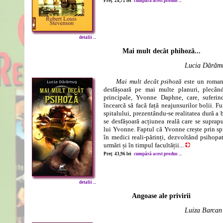
Preț: 24,72 lei
cumpără acest produs ...
detalii ...
Mai mult decât phihoză...
Lucia Dărăm
Mai mult decât psihoză
este un roman
desfășoară pe mai multe planuri, plecând
principale, Yvonne Daphne, care, suferin
încearcă să facă față neajunsurilor bolii. Fu
spitalului, prezentându-se realitatea dură a 
se desfășoară acțiunea reală care se supra
lui Yvonne. Faptul că Yvonne crește prin sp
în medici reali-părinți, dezvoltând psihopat
urmări și în timpul facultății...
Preț: 43,96 lei
cumpără acest produs ...
detalii ...
Angoase ale privirii
Luiza Barcan