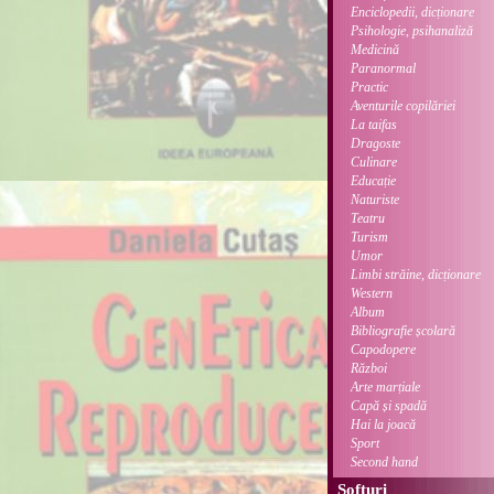
Enciclopedii, dicționare
Psihologie, psihanaliză
Medicină
Paranormal
Practic
Aventurile copilăriei
La taifas
Dragoste
Culinare
Educație
Naturiste
Teatru
Turism
Umor
Limbi străine, dicționare
Western
Album
Bibliografie școlară
Capodopere
Război
Arte marțiale
Capă și spadă
Hai la joacă
Sport
Second hand
Softuri