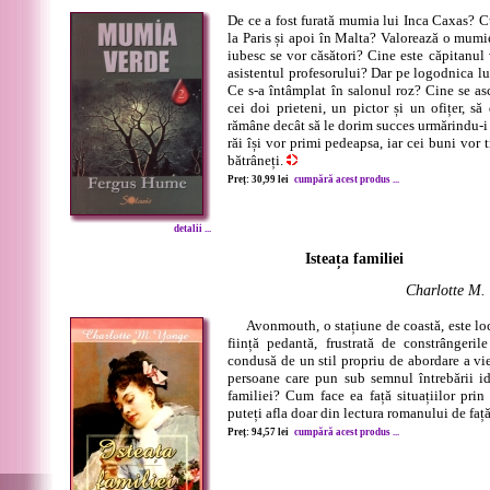
De ce a fost furată mumia lui Inca Caxas? 
la Paris și apoi în Malta? Valorează o mumie
iubesc se vor căsători? Cine este căpitanul 
asistentul profesorului? Dar pe logodnica l
Ce s-a întâmplat în salonul roz? Cine se as
cei doi prieteni, un pictor și un ofițer, s
rămâne decât să le dorim succes urmărindu-i 
răi își vor primi pedeapsa, iar cei buni vor t
bătrâneți.
Preț: 30,99 lei
cumpără acest produs ...
detalii ...
Isteața familiei
Charlotte M.
Avonmouth, o stațiune de coastă, este loc
ființă pedantă, frustrată de constrângerile
condusă de un stil propriu de abordare a vie
persoane care pun sub semnul întrebării ide
familiei? Cum face ea față situațiilor prin
puteți afla doar din lectura romanului de față.
Preț: 94,57 lei
cumpără acest produs ...