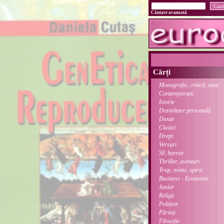
Căutare avansată
Cărți
Monografie, critică, eseu
Contemporani
Istorie
Dezvoltare personală
Dosar
Clasici
Drept
Versuri
SF, horror
Thriller, aventuri
Trup, minte, spirit
Business - Economie
Junior
Religii
Polițiste
Părinți
Filosofie