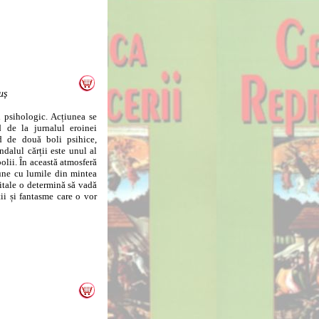
uș
 psihologic. Acțiunea se
 de la jurnalul eroinei
d de două boli psihice,
ndalul cărții este unul al
bolii. În această atmosferă
pune cu lumile din mintea
itale o determină să vadă
ii și fantasme care o vor