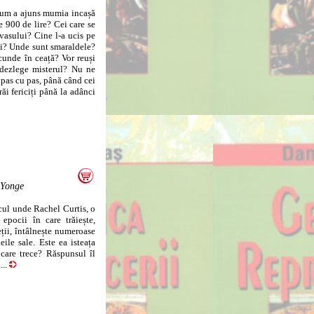
Cum a ajuns mumia incașă
 900 de lire? Cei care se
vasului? Cine l-a ucis pe
ui? Unde sunt smaraldele?
cunde în ceață? Vor reuși
ă dezlege misterul? Nu ne
pas cu pas, până când cei
răi fericiți până la adânci
 Yonge
ul unde Rachel Curtis, o
 epocii în care trăiește,
ții, întâlnește numeroase
ile sale. Este ea isteața
 care trece? Răspunsul îl
..