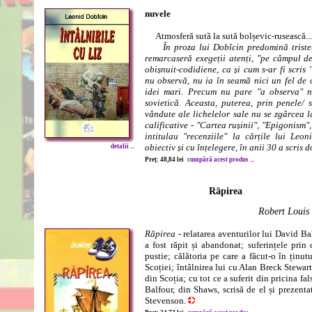
nuvele
Atmosferă sută la sută bolșevic-rusească...
În proza lui Dobîcin predomină triste
remarcaseră exegeții atenți, "pe câmpul de 
obișnuit-codidiene, ca și cum s-ar fi scris
nu observă, nu ia în seamă nici un fel de 
idei mari. Precum nu pare "a observa" n
sovietică. Aceasta, puterea, prin penele/ st
vândute ale lichelelor sale nu se zgârcea l
calificative - "Cartea rușinii", "Epigonism",
intitulau "recenziile" la cărțile lui Leo
obiectiv și cu înțelegere, în anii 30 a scris 
detalii ...
Preț: 48,84 lei
cumpără acest produs ...
Răpirea
Robert Louis
Răpirea
- relatarea aventurilor lui David B
a fost răpit și abandonat; suferințele prin 
pustie; călătoria pe care a făcut-o în ținut
Scoției; întâlnirea lui cu Alan Breck Stewart
din Scoția; cu tot ce a suferit din pricina f
Balfour, din Shaws, scrisă de el și prezen
Stevenson.