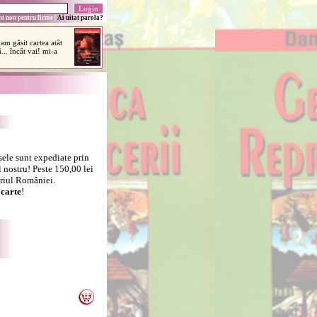
t nou pentru firme
|
Ai uitat parola?
sele sunt expediate prin
 nostru! Peste 150,00 lei
oriul României.
carte
!