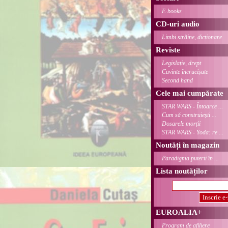
E-books
CD-uri audio
Limbi străine, dicționare
Reviste
Legislație, drept
Cuvinte încrucișate
Second hand
Cele mai cumpărate
STAR WARS - Întoarce ...
Cum să construiești ...
Dosarele morții
STAR WARS - Yoda: re ...
Noutăți în magazin
Paradigma puterii în ...
Lista noutăților
EUROALIA+
Program de afiliere