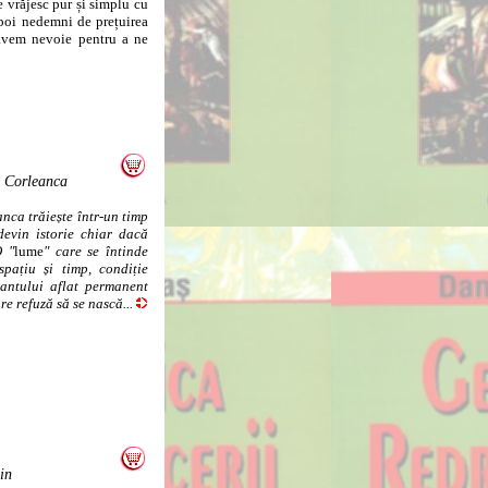
 vrăjesc pur și simplu cu
apoi nedemni de prețuirea
 avem nevoie pentru a ne
 Corleanca
ca trăiește într-un timp
 devin istorie chiar dacă
O "
lume
" care se întinde
spațiu și timp, condiție
antului aflat permanent
e refuză să se nască...
in