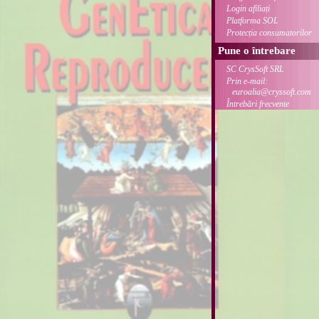
Login afiliați
Platforma SOL
Protecția consumatorilor
Pune o întrebare
SC CrysSoft SRL
Prin e-mail:
euroalia@cryssoft.com
Întrebări frecvente