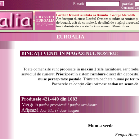
E-mail:
parola:
Cont nou
|
Con
EUROALIA
BINE AȚI VENIT ÎN MAGAZINUL NOSTRU!
Toate comenzile sunt procesate în
maxim 2 zile
lucrătoare, iar produ
serviciul de curierat
Prioripost
în sistem
ramburs
direct din depozitul
nu se percep taxe poștale
. Trimitem pachete numai pe terit
Pachetele ce conțin cărți primesc
cadou
un
semn de 
Produsele 421-440 din 1083
Mergi la
/
pagina precedentă
pagina următoare
Afişează
/
doar titluri
doar imagini
Mumia verde
Fergus Hume