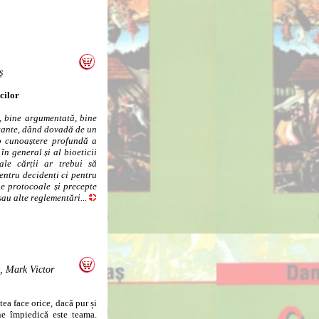
ș
icilor
, bine argumentată, bine
rtante, dând dovadă de un
e o cunoaștere profundă a
 în general și al bioeticii
 ale cărții ar trebui să
entru decidenți ci pentru
ne protocoale și precepte
au alte reglementări...
, Mark Victor
a face orice, dacă pur și
ne împiedică este teama.