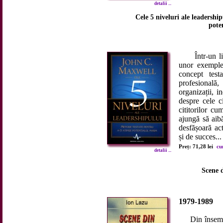
detalii ...
Cele 5 niveluri ale leadershi
pote
Într-un limb
unor exemple
concept test
profesională,
organizații, 
despre cele c
cititorilor c
ajungă să aibă
desfășoară act
și de succes...
Preț: 71,28 lei
cu
detalii ...
Scene d
1979-1989
Din însemnari