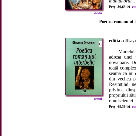
mântuitorul...
Preț: 36,63 lei
cu
detalii ...
Poetica romanului in
ediția a II-a,
Modelul nara
adresa unei t
novatoare. Du
toată complexit
seama că nu e
din vechea p
Resimțind nev
privirea dins
propriului său
detalii ...
omniscienței..
Preț: 68,38 lei
cu