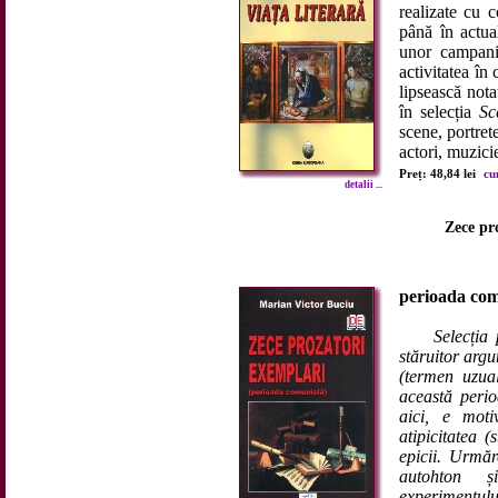
realizate cu 
până în actua
unor campanii
activitatea în 
lipsească notaț
în selecția
Sc
scene, portrete,
actori, muzicie
Preț: 48,84 lei
cu
detalii ...
Zece pr
perioada com
Selecția
stăruitor argu
(termen uzua
această perio
aici, e motiv
atipicitatea 
epicii. Urmăr
autohton ș
experimentul