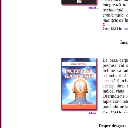
integrează
în 
detalii ...
occidentală.
emblematic a
nuanțele de în
Preț: 43,96 lei
cu
Înce
La baza cărți
premisă cât s
trebuie să 
schimba însă 
această între
același timp 
radical viața.
Oferindu-ne i
fapte conclude
punându-ne la 
Preț: 37,44 lei
cu
detalii ...
Despre dragoste