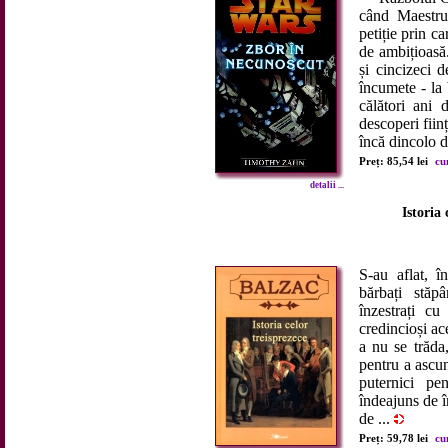
când Maestrul
petiție prin ca
de ambițioasă
și cincizeci 
încumete - la
călători ani
descoperi fiin
încă dincolo d
Preț: 85,54 lei
cu
detalii ...
Istoria 
S-au aflat, î
bărbați stăpâ
înzestrați c
credincioși ace
a nu se trăda
pentru a ascun
puternici pe
îndeajuns de î
de ...
Preț: 59,78 lei
cu