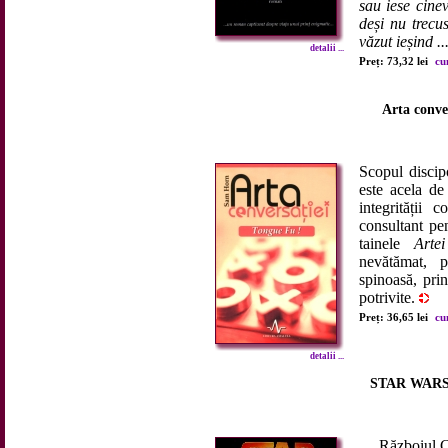
sau iese cine
deși nu trecu
văzut ieșind ..
detalii ...
Preț: 73,32 lei
cu
Arta conve
Scopul discip
este acela de
integrității 
consultant pe
tainele
Arte
nevătămat, p
spinoasă, prin
potrivite.
Preț: 36,65 lei
cu
detalii ...
STAR WARS -
Războiul Clon