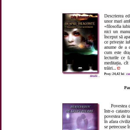
Descrierea edi
unor mari amb
«filosofia iub
nici un manu
început să apa
ce privește iu
anume de a d
cum este drag
lecturile ce 
meditația, cît
trăiri...
Preț: 24,42 lei
cu
detalii ...
Pau
Povestea de i
într-o catastr
povestea de iub
în afara civil
se petrecuse î