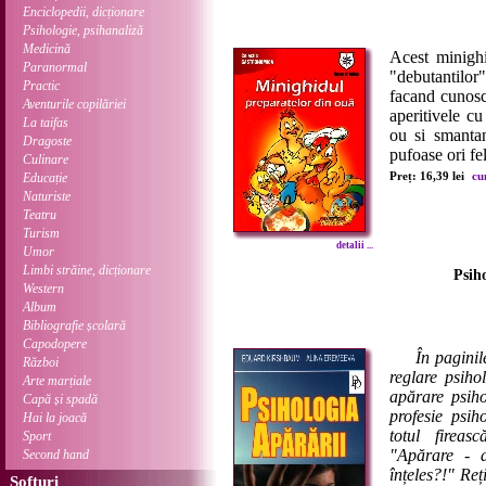
Enciclopedii, dicționare
Psihologie, psihanaliză
Medicină
Acest minighi
Paranormal
"debutantilor
Practic
facand cunosc
Aventurile copilăriei
aperitivele c
La taifas
ou si smantan
Dragoste
pufoase ori fel
Culinare
Preț: 16,39 lei
cu
Educație
Naturiste
Teatru
Turism
detalii ...
Umor
Limbi străine, dicționare
Psiho
Western
Album
Bibliografie școlară
Capodopere
În paginil
Război
reglare psiho
Arte marțiale
apărare psiho
Capă și spadă
profesie psih
Hai la joacă
totul fireas
Sport
"Apărare - 
Second hand
înțeles?!" Reț
Softuri