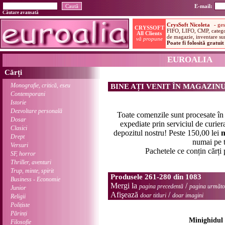
E-mail:
Căutare avansată
EUROALIA
Cărți
Monografie, critică, eseu
BINE AȚI VENIT ÎN MAGAZIN
Contemporani
Istorie
Dezvoltare personală
Toate comenzile sunt procesate î
Dosar
expediate prin serviciul de curier
Clasici
depozitul nostru! Peste 150,00 lei
n
Drept
numai pe t
Versuri
Pachetele ce conțin cărți
SF, horror
Thriller, aventuri
Trup, minte, spirit
Produsele 261-280 din 1083
Business - Economie
Mergi la
/
pagina precedentă
pagina următo
Junior
Afişează
/
doar titluri
doar imagini
Religii
Polițiste
Părinți
Minighidul 
Filosofie