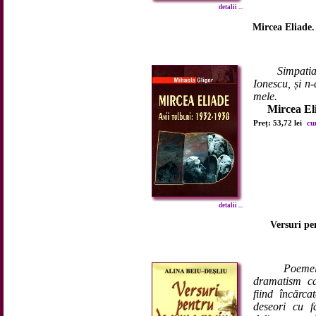
detalii ...
Mircea Eliade.
Simpatia
Ionescu, și n-
mele.
Mircea El
Preț: 53,72 lei
cu
detalii ...
Versuri p
Poemel
dramatism car
fiind încărc
deseori cu fa