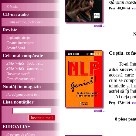
sfârșitul aceste
E-books
Preț: 48,84 lei
cu
CD-uri audio
Limbi străine, dicționare
detalii ...
Reviste
N
Legislație, drept
Cuvinte încrucișate
Second hand
Ce știu, ce f
Cele mai cumpărate
STAR WARS - Yoda: re ...
Te-ai între
STAR WARS - Întoarce ...
aibă succes
a
Dosarele morții
această carte
Cum să construiești ...
cum se compor
tehnicile și i
Noutăți în magazin
astfel să îți î
Paradigma puterii în ...
Ai deja potenț
Lista noutăților
Preț: 47,04 lei
cu
detalii ...
8 piese pen
EUROALIA+
Program de afiliere