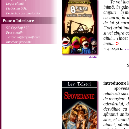
Te voi lua
Login afiliați
inimă, în gând,
Platforma SOL
chipuri - în m
Protecția consumatorilor
ca aurul, în a
Pune o întrebare
de lut și car
Gorj aripi îna
SC CrysSoft SRL
și vei zbura c
Prin e-mail:
euroalia@cryssoft.com
altul... (Înce
Întrebări frecvente
meu...
Preț: 22,20 lei
cu
detalii ...
S
introducere l
Spoveda
relatează succ
de renaștere.
adevărului, 
dezvăluie cu 
sfârșitul ani
sine, el marc
atunci, păreln