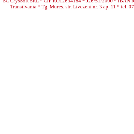
SC CrysSoft SRL * CIF RO12634184 * J26/51/2000 * IB
Transilvania * Tg. Mureș, str. Livezeni nr. 3 ap. 11 * tel.
07