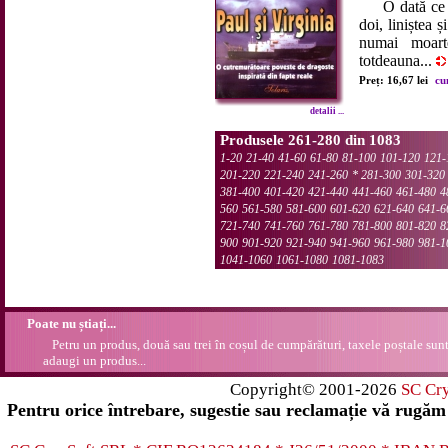
O dată ce un 
doi, liniștea 
numai moart
totdeauna...
Preț: 16,67 lei
cu
detalii ...
Produsele 261-280 din 1083
1-20
21-40
41-60
61-80
81-100
101-120
121-
201-220
221-240
241-260
*
281-300
301-320
381-400
401-420
421-440
441-460
461-480
4
560
561-580
581-600
601-620
621-640
641-6
721-740
741-760
761-780
781-800
801-820
8
900
901-920
921-940
941-960
961-980
981-1
1041-1060
1061-1080
1081-1083
Poate nu știați...
Petru un produs, două sau trei în coșul de cumpărături, taxele poștale sunt 
adaugi un produs...
Copyright© 2001-2026
SC Cr
Pentru orice întrebare, sugestie sau reclamație vă rugăm 