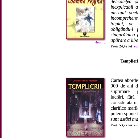
delicatețea ș
inexplicabil 
mesajul poet
incomprehensi
treptat, pe 
obligându-l 
singurătatea 
apărare a liber
detalii ...
Preț: 24,42 lei
cu
Templierii
Cartea abord
900 de ani de
suprimare - 
lucrări, fără
considerată u
clarifice mari
putem spune f
sunt astăzi ma
Preț: 53,72 lei
cu