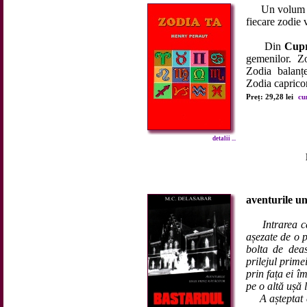
Un volum rev
fiecare zodie v
Din
Cupr
gemenilor. Zo
Zodia balanțe
Zodia capricor
Preț: 29,28 lei
cu
detalii ...
aventurile un
Intrarea c
așezate de o p
bolta de deas
prilejul prime
prin fața ei 
pe o altă ușă 
A așteptat câ