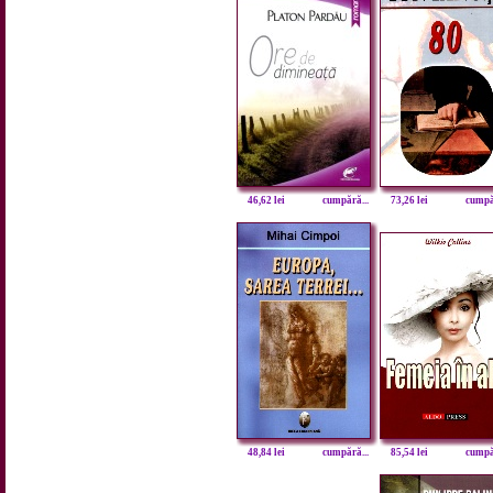
46,62 lei
cumpără...
73,26 lei
cumpăr
48,84 lei
cumpără...
85,54 lei
cumpăr