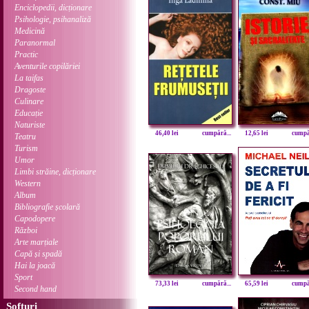
Enciclopedii, dicționare
Psihologie, psihanaliză
Medicină
Paranormal
Practic
Aventurile copilăriei
La taifas
Dragoste
Culinare
Educație
Naturiste
46,40 lei
cumpără...
12,65 lei
cumpăr
Teatru
Turism
Umor
Limbi străine, dicționare
Western
Album
Bibliografie școlară
Capodopere
Război
Arte marțiale
Capă și spadă
Hai la joacă
Sport
73,33 lei
cumpără...
65,59 lei
cumpăr
Second hand
Softuri