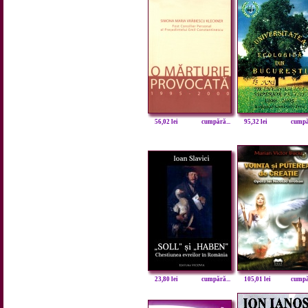
56,02 lei
cumpără...
95,32 lei
cumpăr
23,80 lei
cumpără...
105,01 lei
cumpăr