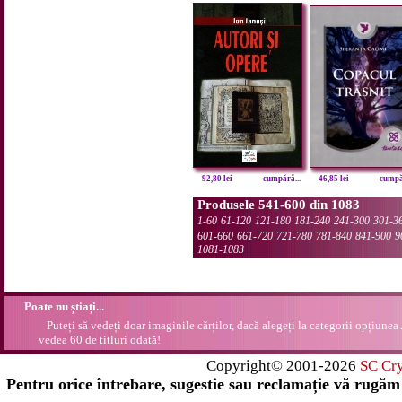
92,80 lei
cumpără...
46,85 lei
cumpăr
Produsele 541-600 din 1083
1-60
61-120
121-180
181-240
241-300
301-3
601-660
661-720
721-780
781-840
841-900
9
1081-1083
Poate nu știați...
Puteți să vedeți doar imaginile cărților, dacă alegeți la categorii opțiunea
vedea 60 de titluri odată!
Copyright© 2001-2026
SC Cr
Pentru orice întrebare, sugestie sau reclamație vă rugăm 