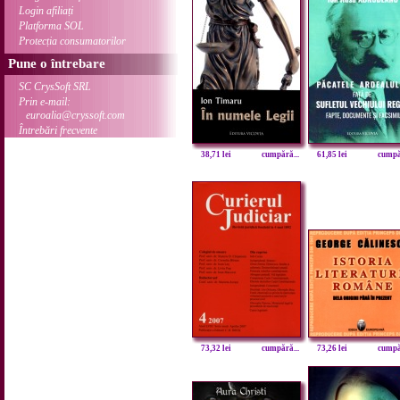
Login afiliați
Platforma SOL
Protecția consumatorilor
Pune o întrebare
SC CrysSoft SRL
Prin e-mail:
euroalia@cryssoft.com
Întrebări frecvente
38,71 lei
cumpără...
61,85 lei
cumpăr
73,32 lei
cumpără...
73,26 lei
cumpăr