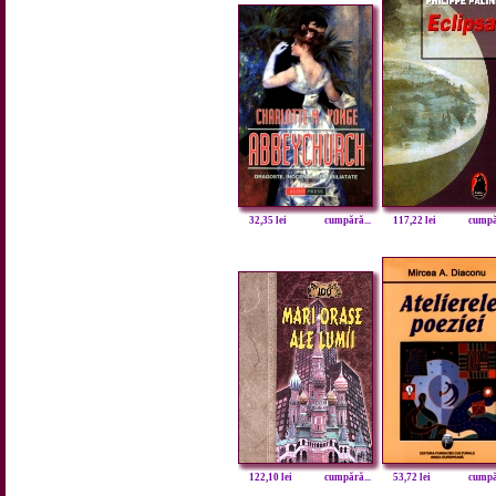
32,35 lei
cumpără...
117,22 lei
cumpăr
122,10 lei
cumpără...
53,72 lei
cumpăr