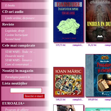
E-books
CD-uri audio
Limbi străine, dicționare
Reviste
Legislație, drept
Cuvinte încrucișate
Second hand
Cele mai cumpărate
119,75 lei
cumpără...
16,32 lei
cumpăr
STAR WARS - Yoda: re ...
Dosarele morții
STAR WARS - Întoarce ...
Cum să construiești ...
Noutăți în magazin
Paradigma puterii în ...
Lista noutăților
140,55 lei
cumpără...
109,89 lei
cumpăr
EUROALIA+
Program de afiliere