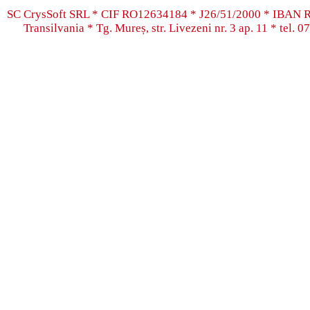
SC CrysSoft SRL * CIF RO12634184 * J26/51/2000 * IB
Transilvania * Tg. Mureș, str. Livezeni nr. 3 ap. 11 * tel.
07