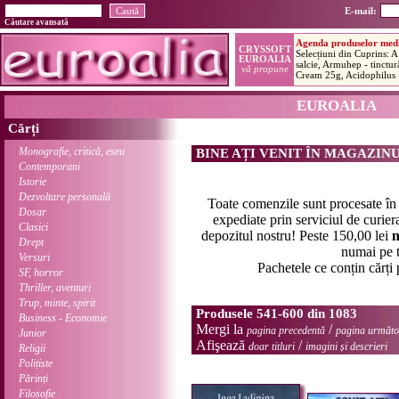
E-mail:
Căutare avansată
EUROALIA
Cărți
Monografie, critică, eseu
BINE AȚI VENIT ÎN MAGAZIN
Contemporani
Istorie
Dezvoltare personală
Toate comenzile sunt procesate î
Dosar
expediate prin serviciul de curier
Clasici
depozitul nostru! Peste 150,00 lei
n
Drept
numai pe t
Versuri
Pachetele ce conțin cărți
SF, horror
Thriller, aventuri
Trup, minte, spirit
Produsele 541-600 din 1083
Business - Economie
Mergi la
/
pagina precedentă
pagina următo
Junior
Afişează
/
doar titluri
imagini și descrieri
Religii
Polițiste
Părinți
Filosofie