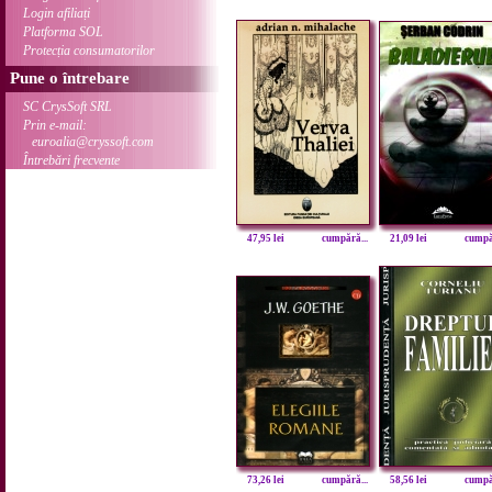
Login afiliați
Platforma SOL
Protecția consumatorilor
Pune o întrebare
SC CrysSoft SRL
Prin e-mail:
euroalia@cryssoft.com
Întrebări frecvente
47,95 lei
cumpără...
21,09 lei
cumpăr
73,26 lei
cumpără...
58,56 lei
cumpăr