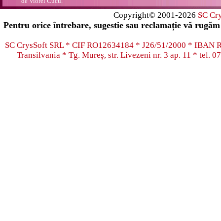
de Viorel Cucu.
Copyright© 2001-2026
SC Cr
Pentru orice întrebare, sugestie sau reclamație vă rugăm 
SC CrysSoft SRL * CIF RO12634184 * J26/51/2000 * IB
Transilvania * Tg. Mureș, str. Livezeni nr. 3 ap. 11 * tel.
07