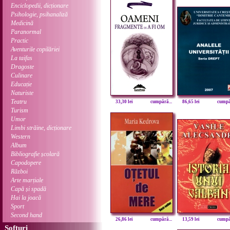
Enciclopedii, dicționare
Psihologie, psihanaliză
Medicină
Paranormal
Practic
Aventurile copilăriei
La taifas
Dragoste
Culinare
Educație
Naturiste
Teatru
33,30 lei
cumpără...
86,65 lei
cumpăr
Turism
Umor
Limbi străine, dicționare
Western
Album
Bibliografie școlară
Capodopere
Război
Arte marțiale
Capă și spadă
Hai la joacă
Sport
Second hand
26,86 lei
cumpără...
13,59 lei
cumpăr
Softuri