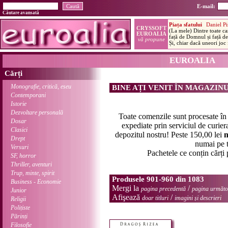
E-mail:
Căutare avansată
EUROALIA
Cărți
Monografie, critică, eseu
BINE AȚI VENIT ÎN MAGAZIN
Contemporani
Istorie
Dezvoltare personală
Toate comenzile sunt procesate î
Dosar
expediate prin serviciul de curier
Clasici
depozitul nostru! Peste 150,00 lei
n
Drept
numai pe t
Versuri
Pachetele ce conțin cărți
SF, horror
Thriller, aventuri
Trup, minte, spirit
Produsele 901-960 din 1083
Business - Economie
Mergi la
/
pagina precedentă
pagina următo
Junior
Afişează
/
doar titluri
imagini și descrieri
Religii
Polițiste
Părinți
Filosofie