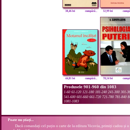
38,46 lei
cumpără...
32,99 lei
cumpăr
44,81 lei
cumpără...
78,14 lei
cumpăr
Produsele 901-960 din 1083
1-60
61-120
121-180
181-240
241-300
301-3
541-600
601-660
661-720
721-780
781-840
8
1081-1083
Poate nu știați...
Dacă comandați cel puțin o carte de la editura Vicovia, primiți cadou și o