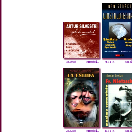
43,69 lei
cumpără...
78,14 lei
cumpăr
24,42 lei
cumpără...
41,51 lei
cumpăr