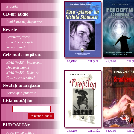
E-books
CD-uri audio
Limbi străine, dicționare
Reviste
Legislație, drept
Cuvinte încrucișate
Second hand
Cele mai cumpărate
63,49 lei
cumpără...
70,26 lei
cumpăr
STAR WARS - Întoarce ...
Dosarele morții
STAR WARS - Yoda: re ...
Cum să construiești ...
Noutăți în magazin
Paradigma puterii în ...
Lista noutăților
EUROALIA+
24,42 lei
cumpără...
53,72 lei
cumpăr
Program de afiliere