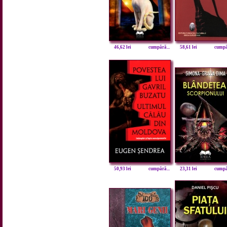
46,62 lei
cumpără...
58,61 lei
cumpăr
50,93 lei
cumpără...
23,31 lei
cumpăr