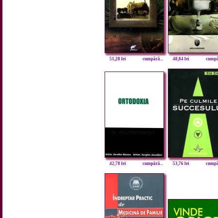
51,28 lei
cumpără...
48,84 lei
cumpăr
42,78 lei
cumpără...
53,76 lei
cumpăr