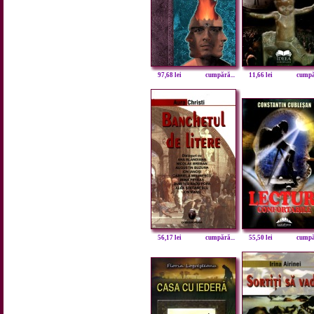
97,68 lei
cumpără...
11,66 lei
cumpăr
56,17 lei
cumpără...
55,50 lei
cumpăr