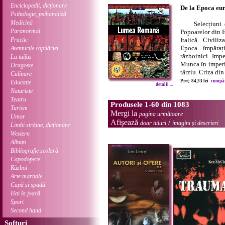
Enciclopedii, dicționare
De la Epoca eu
Psihologie, psihanaliză
Medicină
Selecțiuni 
Paranormal
Popoarelor din 
Practic
Italică. Civili
Epoca împărați
Aventurile copilăriei
războinici. Impe
La taifas
Munca în imperi
Dragoste
târziu. Criza din 
Culinare
Preț: 84,33 lei
cumpără
Educație
detalii ...
Naturiste
Teatru
Produsele 1-60 din 1083
Turism
Mergi la
pagina următoare
Umor
Afişează
/
doar titluri
imagini și descrieri
Limbi străine, dicționare
Western
Album
Bibliografie școlară
Capodopere
Război
Arte marțiale
Capă și spadă
Hai la joacă
Sport
Second hand
Softuri