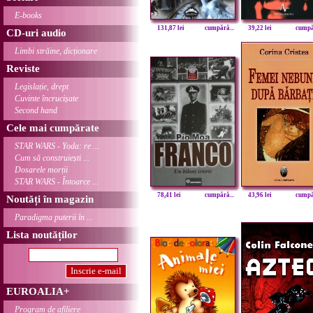
E-books
131,87 lei
cumpără...
39,22 lei
cumpăr
CD-uri audio
Limbi străine, dicționare
Reviste
Legislație, drept
Cuvinte încrucișate
Second hand
Cele mai cumpărate
STAR WARS - Yoda: re ...
Cum să construiești ...
Dosarele morții
STAR WARS - Întoarce ...
78,41 lei
cumpără...
43,96 lei
cumpăr
Noutăți în magazin
Paradigma puterii în ...
Lista noutăților
EUROALIA+
Program de afiliere