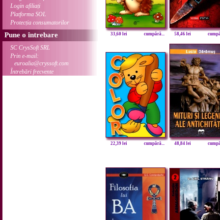
Login afiliați
Platforma SOL
Protecția consumatorilor
Pune o întrebare
33,60 lei
cumpără...
58,46 lei
cumpăr
SC CrysSoft SRL
Prin e-mail:
euroalia@cryssoft.com
Întrebări frecvente
22,39 lei
cumpără...
48,84 lei
cumpăr