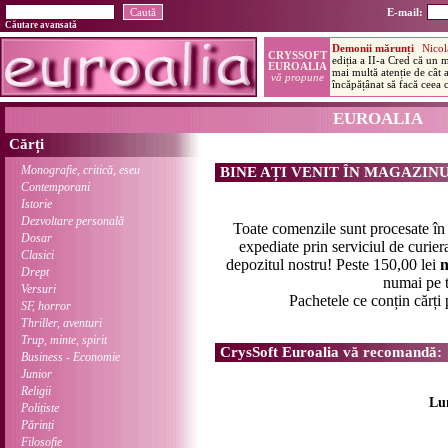
E-mail:
Căutare avansată
EUROALIA
Cărți
Monografie, critică, eseu
BINE AȚI VENIT ÎN MAGAZIN
Contemporani
Istorie
Dezvoltare personală
Toate comenzile sunt procesate î
Dosar
expediate prin serviciul de curier
Clasici
depozitul nostru! Peste 150,00 lei
n
Drept
numai pe t
Versuri
Pachetele ce conțin cărți
SF, horror
Thriller, aventuri
Trup, minte, spirit
CrysSoft Euroalia vă recomandă:
Business - Economie
Junior
Religii
Lu
Polițiste
Părinți
Filosofie