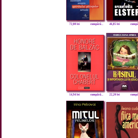
72,08 lei
cumpără...
46,85 lei
cumpăr
14,94 lei
cumpără...
22,20 lei
cumpăr