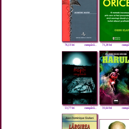
76,13 lei
cumpără...
71,28 lei
cumpăr
53,77 lei
cumpără...
31,64 lei
cumpăr