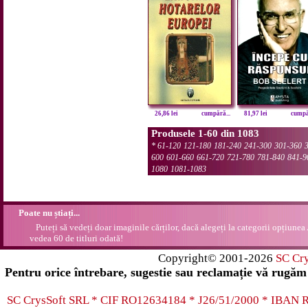
26,86 lei
cumpără...
81,97 lei
cumpăr
Produsele 1-60 din 1083
*
61-120
121-180
181-240
241-300
301-360
600
601-660
661-720
721-780
781-840
841-9
1080
1081-1083
Poate nu știați...
Puteți să vedeți doar imaginile cărților, dacă alegeți la categorii opțiunea
vedea 60 de titluri odată!
Copyright© 2001-2026
SC Cr
Pentru orice întrebare, sugestie sau reclamație vă rugăm 
SC CrysSoft SRL * CIF RO12634184 * J26/51/2000 * IB