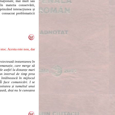
rnaționale, mai mult sau
în materia conservării,
rprinzând interacțiunea și
t consacrat problematicii
toc. Acesta este nou, dar
roiectează instantaneu în
 emanație, care merge să
e astfel la distanțe mari
-un interval de timp prea
 întâlnească în mijlocul
Îi face comunicări. I se
sitatea și tumultul unui
aută, deși nu le cunoștea