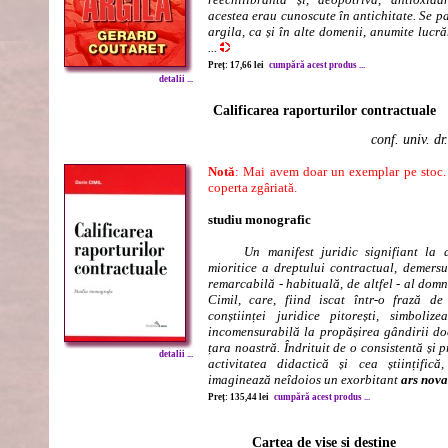
acestea erau cunoscute în antichitate. Se pa
argila, ca și în alte domenii, anumite lucră
...
Preț: 17,66 lei
cumpără acest produs ...
detalii ...
Calificarea raporturilor contractuale
conf. univ. d
Notă
: Mai avem doar un exemplar pe stoc. A
coperta zgâriată.
studiu monografic
Un manifest juridic signifiant la 
mioritice a dreptului contractual, demers
remarcabilă - habituală, de altfel - al domn
Cimil, care, fiind iscat într-o frază de
conștiinței juridice pitorești, simboliz
incomensurabilă la propășirea gândirii do
țara noastră. Îndrituit de o consistentă și 
detalii ...
activitatea didactică și cea științifică
imaginează neîdoios un exorbitant
ars nova
Preț: 135,44 lei
cumpără acest produs ...
Cartea de vise și destine