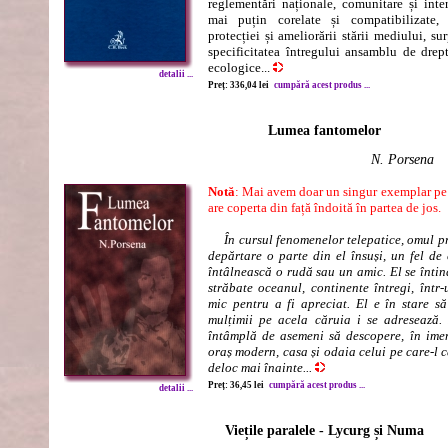
reglementări naționale, comunitare și inte
mai puțin corelate și compatibilizate, 
protecției și ameliorării stării mediului, su
specificitatea întregului ansamblu de drep
ecologice...
detalii ...
Preț: 336,04 lei
cumpără acest produs ...
Lumea fantomelor
N. Porsena
Notă
: Mai avem doar un singur exemplar pe s
are coperta din față îndoită în partea de jos.
În cursul fenomenelor telepatice, omul p
depărtare o parte din el însuși, un fel de
întâlnească o rudă sau un amic. El se întind
străbate oceanul, continente întregi, într
mic pentru a fi apreciat. El e în stare să
mulțimii pe acela căruia i se adresează. 
întâmplă de asemeni să descopere, în imen
oraș modern, casa și odaia celui pe care-l c
deloc mai înainte...
Preț: 36,45 lei
cumpără acest produs ...
detalii ...
Viețile paralele - Lycurg și Numa