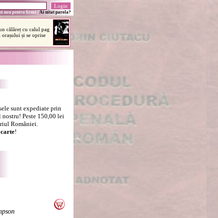
t nou pentru firme
|
Ai uitat parola?
sele sunt expediate prin
 nostru! Peste 150,00 lei
oriul României.
carte
!
mpson