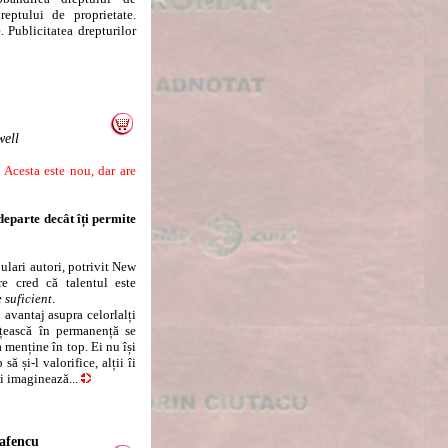
reptului de proprietate.
 Publicitatea drepturilor
ell
Acesta este nou, dar are
departe decât îți permite
ari autori, potrivit New
e cred că talentul este
 suficient
.
avantaj asupra celorlalți
ățească în permanență se
a menține în top. Ei nu își
ă și-l valorifice, alții îi
i imaginează...
Gafencu