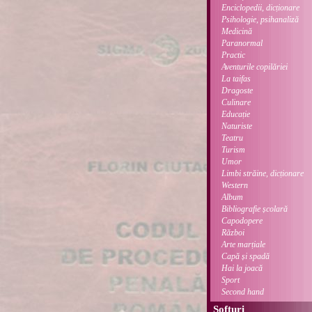
Enciclopedii, dicționare
Psihologie, psihanaliză
Medicină
Paranormal
Practic
Aventurile copilăriei
La taifas
Dragoste
Culinare
Educație
Naturiste
Teatru
Turism
Umor
Limbi străine, dicționare
Western
Album
Bibliografie școlară
Capodopere
Război
Arte marțiale
Capă și spadă
Hai la joacă
Sport
Second hand
Softuri