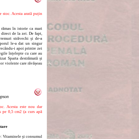
 stoc. Acesta arată puțin
 rămas în istorie ca mari
direct de la zei. De fapt,
remuri străvechi și de-a
porul le-a dat un singur
ecându-i apoi printre zei
gile înțelepte cu care au
izat Sparta destrămată și
or violente care răvășeau
mpson
c. Acesta este nou dar
s pe 0,5 cm2 (a curs apă
ntare
e: Vitaminele și consumul