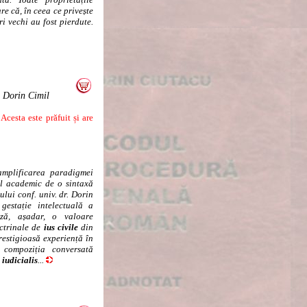
re că, în ceea ce privește
ri vechi au fost pierdute.
r. Dorin Cimil
cesta este prăfuit și are
amplificarea paradigmei
ul academic de o sintaxă
ului conf. univ. dr. Dorin
 gestație intelectuală a
ează, așadar, o valoare
ctrinale de
ius civile
din
prestigioasă experiență în
, compoziția conversată
 iudicialis
...