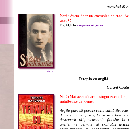
monahul Moi
Notă
: Avem doar un exemplar pe stoc. Aces
uzat.
Preț: 81,97 lei
cumpără acest produs ...
detalii ...
Terapia cu argilă
Gerard Couta
Notă:
Mai avem doar un singur exemplar pe 
îngălbenite de vreme.
Argila pare să posede toate calitățile: este
de regenerare fizică, lucru mai bine c
descoperit oligoelementele folosite în 
argilei ne permite să explicăm acțiun
reechilibrantă și, deopotrivă, antioxida