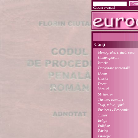
Căutare avansată
Cărți
Monografie, critică, eseu
Contemporani
Istorie
Dezvoltare personală
Dosar
Clasici
Drept
Versuri
SF, horror
Thriller, aventuri
Trup, minte, spirit
Business - Economie
Junior
Religii
Polițiste
Părinți
Filosofie