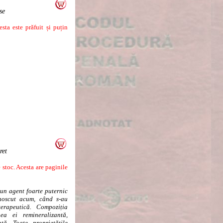
se
ta este prăfuit și puțin
ret
stoc. Acesta are paginile
 un agent foarte puternic
unoscut acum, când s-au
terapeutică. Compoziția
ea ei remineralizantă,
ntă. Toate proprietățile