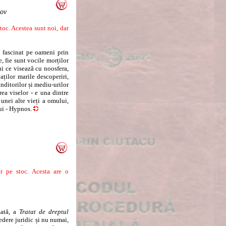
tov
oc. Acestea sunt noi, dar
fascinat pe oameni prin
e, fie sunt vocile morților
ui ce visează cu noosfera,
aților marile descoperiri,
ânditorilor și mediu-urilor
area viselor - e una dintre
 unei alte vieți a omului,
ui - Hypnos.
 pe stoc. Acesta are o
zată, a
Tratat de dreptul
edere juridic și nu numai,