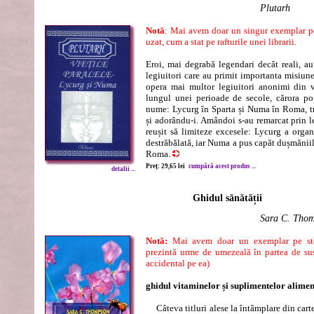
Plutarh
Notă
: Mai avem doar un singur exemplar pe
uzat, cum a stat pe rafturile unei librarii.
Eroi, mai degrabă legendari decât reali, au
legiuitori care au primit importanta misiune 
opera mai multor legiuitori anonimi din v
lungul unei perioade de secole, cărora po
nume: Lycurg în Sparta și Numa în Roma, tr
și adorându-i. Amândoi s-au remarcat prin le
reușit să limiteze excesele: Lycurg a organ
destrăbălată, iar Numa a pus capăt dușmăniil
Roma.
Preț: 29,65 lei
cumpără acest produs ...
detalii ...
Ghidul sănătății
Sara C. Tho
Notă:
Mai avem doar un exemplar pe sto
prezintă urme de umezeală în partea de su
accidental pe ea)
ghidul vitaminelor și suplimentelor alime
Câteva titluri alese la întâmplare din cart