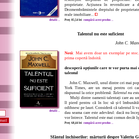
proprietate. Acțiunea în revendicare a d
Dezmembrămintele dreptului de proprietate.
reale imobiliare...
detalii ...
Preț: 85,54 lei
cumpără acest produs ...
Talentul nu este suficient
John C. Maxw
Notă
: Mai avem doar un exemplar pe stoc. 
prima copertă îndoită.
descoperă opțiunile care te vor purta mai 
talentul
John C. Maxwell, unul dintre cei mai popul
York Times, are un mesaj pentru cei car
răspunsul la orice problemă:
Talentul nu este
Mulți dintre oamenii talentați care au un 
îl pierd pentru că în loc să și-l îmbunăt
odihnesc pe lauri. Consideră că talentul îi v
detalii ...
dau seama care este adevărul: dacă nu încep s
vor întrece. Talentul este mai comun decât îș
Preț: 68,44 lei
cumpără acest produs ...
Sfântul închisorilor: mărturii despre Valeriu 