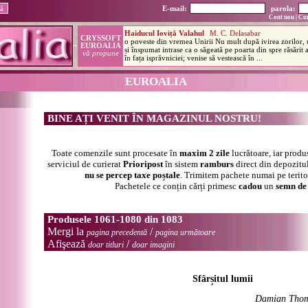
E-mail:
parola:
Cont nou
|
Con
EUROALIA
BINE AȚI VENIT ÎN MAGAZINUL NOSTRU!
Toate comenzile sunt procesate în
maxim 2 zile
lucrătoare, iar produ
serviciul de curierat
Prioripost
în sistem
ramburs
direct din depozitul
nu se percep taxe poștale
. Trimitem pachete numai pe terit
Pachetele ce conțin cărți primesc
cadou
un
semn de 
Produsele 1061-1080 din 1083
Mergi la
/
pagina precedentă
pagina următoare
Afişează
/
doar titluri
doar imagini
Sfârșitul lumii
Damian Tho