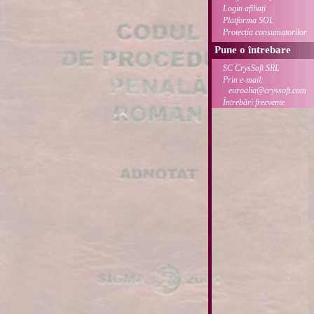
Login afiliați
Platforma SOL
Protecția consumatorilor
Pune o întrebare
SC CrysSoft SRL
Prin e-mail:
euroalia@cryssoft.com
Întrebări frecvente