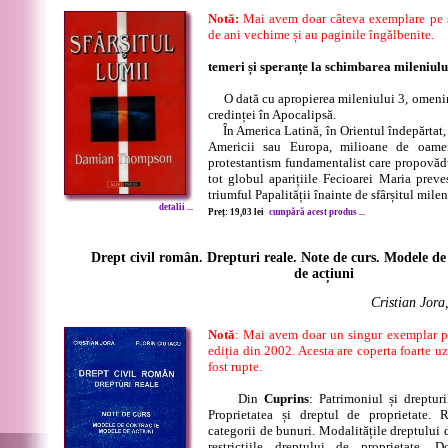
Notă:
Mai avem doar câteva exemplare pe s
de ani vechime și au paginile îngălbenite.
temeri și speranțe la schimbarea mileniulu
O dată cu apropierea mileniului 3, omenirea
credinței în Apocalipsă.
În America Latină, în Orientul îndepărtat, d
Americii sau Europa, milioane de oame
protestantism fundamentalist care propovăd
tot globul aparițiile Fecioarei Maria preves
triumful Papalității înainte de sfârșitul mileni
detalii ...
Preț: 19,03 lei
cumpără acest produs ...
Drept civil român. Drepturi reale. Note de curs. Modele de
de acțiuni
Cristian Jora
Notă
: Mai avem doar un singur exemplar pe
ediția din 2002. Acesta are coperta foarte uz
fost rupte.
Din
Cuprins
: Patrimoniul și drepturi
Proprietatea și dreptul de proprietate. 
categorii de bunuri. Modalitățile dreptului d
restricțiile dreptului de proprietate. 