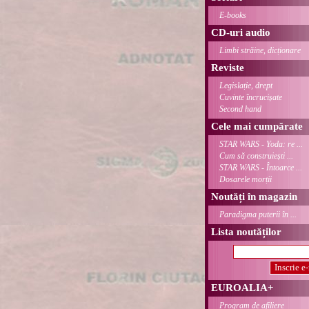
E-books
CD-uri audio
Limbi străine, dicționare
Reviste
Legislație, drept
Cuvinte încrucișate
Second hand
Cele mai cumpărate
STAR WARS - Yoda: re ...
Cum să construiești ...
STAR WARS - Întoarce ...
Dosarele morții
Noutăți în magazin
Paradigma puterii în ...
Lista noutăților
EUROALIA+
Program de afiliere