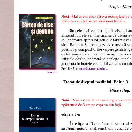
Serghei Kara
Notă:
Mai avem doar câteva exemplare pe st
prăfuite - au stat pe rafturile unei librării.
Din cele mai vechi timpuri, visele i-au 
misterul lor: ele sunt fie trimise de divinitat
sau chemarea spiritelor, sau o legătură a cel
sfera Rațiunii Supreme, cea care inspiră sav
poeților și compozitorilor - opere geniale, g
- idei neașteptate prin proorociri. Interpret
științele oculte, chemată să dezlege tainele
petrecută în brațele vechiului zeu al somnul
Preț: 39,07 lei
cumpără acest produs ...
detalii ...
Tratat de dreptul mediului. Ediția 3
Mircea Duțu
Notă
: Mai avem doar un singur exemplar
zgârietură de 3 cm pe coperta din față.
ediția a 3-a
În ediția a III-a, reformată și actuali
mediului
, autorul analizează, din punct de v