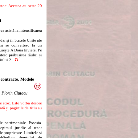
toc. Acestea au peste 20
i
 asistă la intensificarea
ar și în Statele Unite ale
ni se convertesc la un
uiește A Doua Înviere. Pe
tesc prăbușirea răului și
ului 2...
 contracte. Modele
, Florin Ciutacu
 stoc. Este vorba despre
ată și paginile de titlu au
le patrimoniale. Posesia.
Regimul juridic al unor
e proprietate. Limitele și
Dobândirea dreptului de