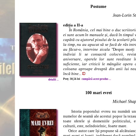
Postume
Jean-Lorin St
ediția a II-a
În România, cel mai bine o duc scriitori
ei sunt acum în manuale și, dacă în timpul v
capătă cu ajutorul pixului de la școlarii pli
la timp, nu au apucat să se facă de râs intr
au făcut-o, intervine zicala "
Despre morți
indivizi li se consacră colocvii, revi
aniversare, operele lor sunt reeditate î
suficiente, iar criticii le mângâie opera 
coloana aproape dreaptă din anii lui ne
încă bine...
Preț: 30,56 lei
cumpără acest produs ...
detalii ...
100 mari evrei
Michael Shap
Istoria poporului evreu nu numără un s
numelor de seamă ale acestui popor la tezaur
toate sferele și domeniile politicului, e
culturii, este, neîndoielnic, foarte mare.
Orice autor care își propune să alcătuiasc
mari evrei ai lumii, indiferent dacă numărul 