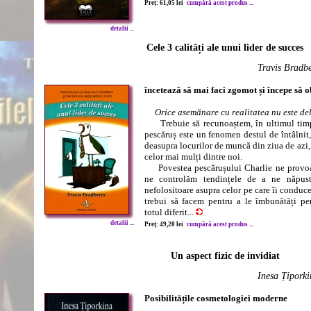
Preț: 61,05 lei
cumpără acest produs ...
detalii ...
Cele 3 calități ale unui lider de succes
Travis Bradb
încetează să mai faci zgomot și începe să ob
Orice asemănare cu realitatea nu este del
Trebuie să recunoaștem, în ultimul tim
pescăruș este un fenomen destul de întâlnit
deasupra locurilor de muncă din ziua de azi, 
celor mai mulți dintre noi.
Povestea pescărușului Charlie ne provoa
ne controlăm tendințele de a ne năpust
nefolositoare asupra celor pe care îi conduc
trebui să facem pentru a le îmbunătăți pe
totul diferit...
detalii ...
Preț: 49,20 lei
cumpără acest produs ...
Un aspect fizic de invidiat
Inesa Țipork
Posibilitățile cosmetologiei moderne