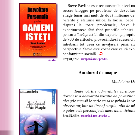
Steve Pavlina este recunoscut la nivel mon
succes blogger pe probleme de dezvoltare
atrage lunar mai mult de două milioane de ci
părerile și sfaturile unice. În loc să joace
răspuns la toate problemele, Steve î
experimenteze fără frică propriile tehnici
pentru a învăța astfel din experiența proprie
de 700 de articole, provocându-și adesea cit
întrebării tot ceea ce învățaseră până a
perspective. Steve este vocea care caută exp
conformitate socială...
Preț: 81,97 lei
cumpără acest produs ...
detalii ...
Autobuzul de noapte
Madeleine D
Toate cărțile admirabilei scriito
dovedesc o adevărată vocație de povestitor.
ales știe cum să le scrie ca să te prindă în v
observator, într-un limbaj simplu, plin de m
o galerie de personaje de mare autenticitate.
Preț: 52,45 lei
cumpără acest produs ...