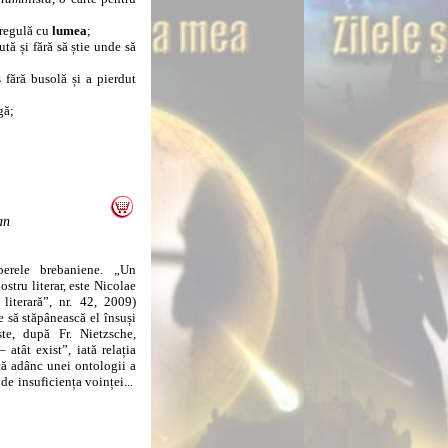
eregulă cu
lumea
;
ă și fără să știe unde să
ără busolă și a pierdut
gă;
an
perele brebaniene. „Un
ostru literar, este Nicolae
iterară”, nr. 42, 2009)
 să stăpânească el însuși
te, după Fr. Nietzsche,
atât exist”, iată relația
iată adânc unei ontologii a
 de insuficiența voinței...