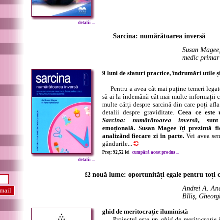
detalii ...
Sarcina: numărătoarea inversă
Susan Magee,
medic primar
9 luni de sfaturi practice, îndrumări utile
Pentru a avea cât mai puține temeri legate 
să ai la îndemână cât mai multe informații c
multe cărți despre sarcină din care poți afla
detalii despre graviditate.
Ceea ce este 
Sarcina: numărătoarea inversă
, sunt
emoțională. Susan Magee îți prezintă fie
analizând fiecare zi în parte.
Vei avea senz
gândurile...
Preț: 92,52 lei
cumpără acest produs ...
detalii ...
Ω nouă lume: oportunități egale pentru toți c
Andrei A. And
Bîliș, Gheor
ghid de meritocrație iluministă
Proiectul este un
ghid de meritocrație 