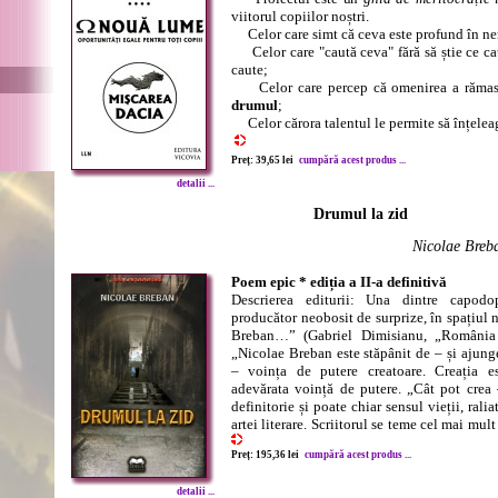
viitorul copiilor noștri.
Celor care simt că ceva este profund în n
Celor care "caută ceva" fără să știe ce caut
caute;
Celor care percep că omenirea a rămas f
drumul
;
Celor cărora talentul le permite să înțelea
Preț: 39,65 lei
cumpără acest produs ...
detalii ...
Drumul la zid
Nicolae Breb
Poem epic * ediția a II-a definitivă
Descrierea editurii: Una dintre capodo
producător neobosit de surprize, în spațiul n
Breban…” (Gabriel Dimisianu, „România l
„Nicolae Breban este stăpânit de – și ajunge
– voința de putere creatoare. Creația es
adevărata voință de putere. „Cât pot crea – 
definitorie și poate chiar sensul vieții, ral
artei literare. Scriitorul se teme cel mai mult
Preț: 195,36 lei
cumpără acest produs ...
detalii ...