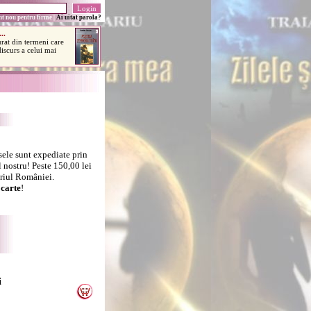
t nou pentru firme
|
Ai uitat parola?
sele sunt expediate prin
 nostru! Peste 150,00 lei
oriul României.
carte
!
i