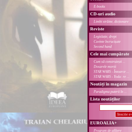
E-books
CD-uri audio
Limbi străine, dicționare
Reviste
Legislație, drept
Cuvinte încrucișate
Second hand
Cele mai cumpărate
Cum să construiești ...
Dosarele morții
STAR WARS - Întoarce ...
STAR WARS - Yoda: re ...
Noutăți în magazin
Paradigma puterii în ...
Lista noutăților
EUROALIA+
Program de afiliere