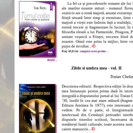
La fel ca și precedentele romane ale lui E
ale marilor noastre mituri - romanul
Turnu
veșnicie
are o temă majoră, anume existența
ființă situată între timp și eternitate, într
majoră a vieții este îndoita față a realității
eternă trecere și fragmentare în lucruri, în
filosofia eleată a lui Parmenide, Pitagora, P
unitate veșnică a Ființei, trecerea fiind d
noastre. Omul este prins la mijloc, între vr
puțin de invidiat...
Preț: 49,95 lei
cumpără acest produs ...
detalii ...
Zilele si umbra mea - vol. II
Traian Chela
Descrierea editurii: Respectiva ediție în do
mea întrunește pentru prima dată în istori
integrală a disputatului jurnal al lui Traian 
’30, inedit în cea mai mare măsură (fragment
Editura Junimea în 1977), este interesant
vedere. Pe de o parte, el înregistreaz
intelectual din Cernăuții perioadei interbe
disputele tinerilor scriitori, încercare
românești lumii culturale, toate acestea sunt
caiete manuscris...