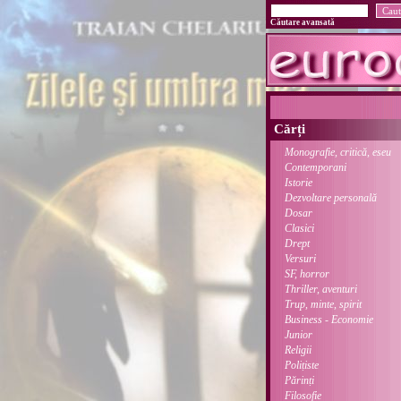
Căutare avansată
Cărți
Monografie, critică, eseu
Contemporani
Istorie
Dezvoltare personală
Dosar
Clasici
Drept
Versuri
SF, horror
Thriller, aventuri
Trup, minte, spirit
Business - Economie
Junior
Religii
Polițiste
Părinți
Filosofie