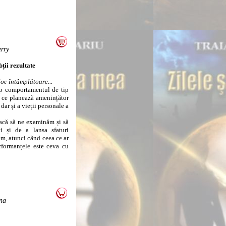
erry
ții rezultate
oc întâmplătoare...
p comportamentul de tip
, ce planează amenințător
dar și a vieții personale a
că să ne examinăm și să
i și de a lansa sfaturi
em, atunci când ceea ce ar
rformanțele este ceva cu
ina