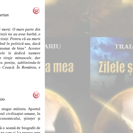
erian
i morți. O mare parte din
ieții nu au avut barbă, o
ctisiți. Pentru că au murit
ând în politică sau, dacă
 numai de bine
". Acestor
stele le dedică numere
n tiraje minuscule, dar
cu penița, subliniindu-le
a Ceașcă. În România, e
iro
ingur mileniu. Aportul
ul civilizației umane, în
conomicului, științei și
ă o seamă de biografii de
pe care și l-a propus este