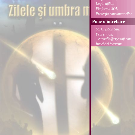
Login afiliați
Platforma SOL
Protecția consumatorilor
Pune o întrebare
SC CrysSoft SRL
Prin e-mail:
euroalia@cryssoft.com
Întrebări frecvente