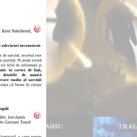
 Kara Nakisbendi,
 și adevăruri necenzurate
de sarcină, secretul este
u putință. Pe piață există
 tot felul de informații și
unic în cartea de față,
 detaliile de natură
care stadiu al sarcinii
ația că Susan îți citește
opiii
rei, Ion-Iustin
ghe Geovani Țeavă
iluministă
, o carte pentru