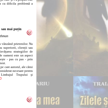
a cu dificila problemă a
. sau mai puțin
othman
 vânzând prietenilor. Nu
 superiorii, clienții sau
vățarea strategiilor de
p de oameni este un aspect
ește - pas cu pas - prin
ient.
 care autorul, ale cărui
 considerat necesare pentru
, Limbajul Trupului și