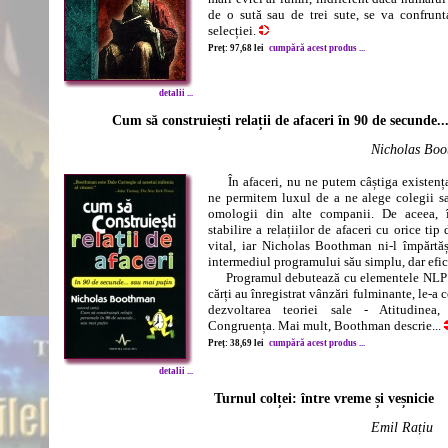
de o sută sau de trei sute, se va confrunt
selecției.
Preț: 97,68 lei
cumpără acest produs ...
detalii ...
Cum să construiești relații de afaceri în 90 de secunde..
Nicholas Bo
În afaceri, nu ne putem câștiga existența
ne permitem luxul de a ne alege colegii sau
omologii din alte companii. De aceea, în
stabilire a relațiilor de afaceri cu orice ti
vital, iar Nicholas Boothman ni-l împărtăș
intermediul programului său simplu, dar efic
Programul debutează cu elementele NLP pe
cărți au înregistrat vânzări fulminante, le-a
dezvoltarea teoriei sale - Atitudinea
Congruența. Mai mult, Boothman descrie...
Preț: 38,69 lei
cumpără acest produs ...
detalii ...
Turnul colței: între vreme și veșnicie
Emil Rațiu