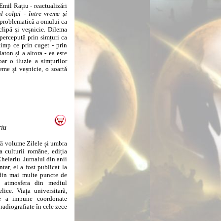
mil Rațiu - reactualizări
l colței - între vreme și
 problematică a omului ca
e clipă și veșnicie. Dilema
, percepută prin simțuri ca
 timp ce prin cuget - prin
laton și a altora - ea este
oar o iluzie a simțurilor
eme și veșnicie, o soartă
riu
uă volume Zilele și umbra
a culturii române, ediția
Chelariu. Jurnalul din anii
ar, el a fost publicat la
 din mai multe puncte de
ă atmosfera din mediul
lice. Viața universitară,
a de a impune coordonate
 radiografiate în cele zece