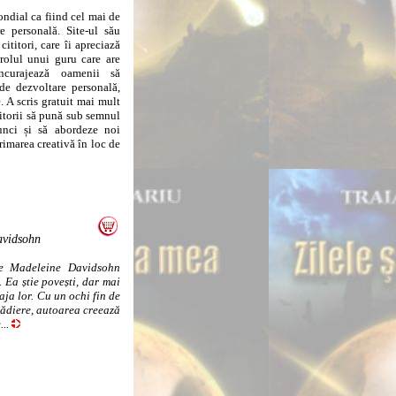
dial ca fiind cel mai de
 personală. Site-ul său
titori, care îi apreciază
 rolul unui guru care are
ncurajează oamenii să
 de dezvoltare personală,
. A scris gratuit mai mult
itorii să pună sub semnul
tunci și să abordeze noi
rimarea creativă în loc de
avidsohn
are Madeleine Davidsohn
 Ea știe povești, dar mai
raja lor. Cu un ochi fin de
lădiere, autoarea creează
..