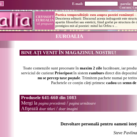
E-mail:
parola:
Cont nou
|
Con
EUROALIA
BINE AȚI VENIT ÎN MAGAZINUL NOSTRU!
Toate comenzile sunt procesate în
maxim 2 zile
lucrătoare, iar produ
serviciul de curierat
Prioripost
în sistem
ramburs
direct din depozitul
nu se percep taxe poștale
. Trimitem pachete numai pe terit
Pachetele ce conțin cărți primesc
cadou
un
semn de 
Produsele 641-660 din 1083
Mergi la
/
pagina precedentă
pagina următoare
Afişează
/
doar titluri
doar imagini
Dezvoltare personală pentru oameni isteț
Steve Pavlina