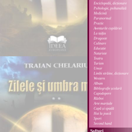
Enciclopedii, dicționare
Psihologie, psihanaliză
Medicină
Paranormal
Practic
Aventurile copilăriei
La taifas
Dragoste
Culinare
Educație
Naturiste
Teatru
Turism
Umor
Limbi străine, dicționare
Western
Album
Bibliografie școlară
Capodopere
Război
Arte marțiale
Capă și spadă
Hai la joacă
Sport
Second hand
Softuri