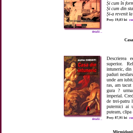
Și cum în form
Și cum din sta
Și-a revenit la
Preț: 19,03 lei
cu
detalii ...
Casa
Descrierea e
superior. Re
intuneric, din
paduri nesfars
unde am iubit
ras, am tacut
gura ? urmar
imperial. Cred
de trei-patru 
puternici ai 
puteam, clipa 
Preț: 87,91 lei
cu
detalii ...
Mirmidonii