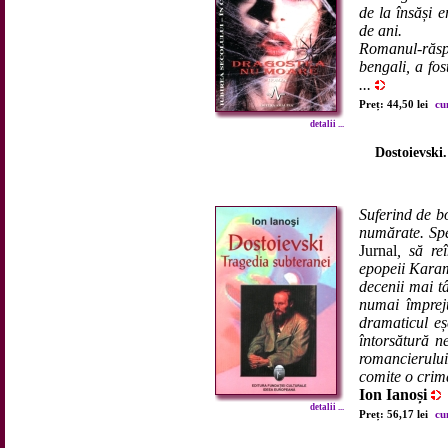
de la însăși e
de ani.
Romanul-răs
bengali, a fos
...
Preț: 44,50 lei
cu
detalii ...
Dostoievski.
Suferind de bo
numărate. Spe
Jurnal
, să r
epopeii Karam
decenii mai tâ
numai împreju
dramaticul eș
întorsătură ne
romancierului
comite o crimă
Ion Ianoși
detalii ...
Preț: 56,17 lei
cu