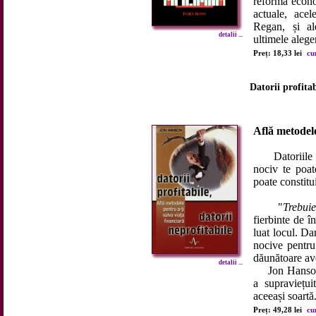
reformă econo
actuale, acel
Regan, și al
detalii ...
ultimele aleger
Preț: 18,33 lei
cu
Datorii profitab
Află metodele
Datoriile sun
nociv te poat
poate constitu
"
Trebuie
fierbinte de î
luat locul. Da
nocive pentru 
dăunătoare ave
detalii ...
Jon Hanson a a
a supraviețui
aceeași soartă.
Preț: 49,28 lei
cu