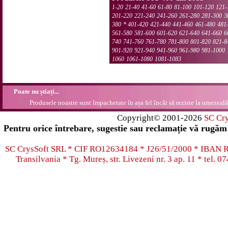
1-20
21-40
41-60
61-80
81-100
101-120
121-
201-220
221-240
241-260
261-280
281-300
3
380
*
401-420
421-440
441-460
461-480
481
561-580
581-600
601-620
621-640
641-660
6
740
741-760
761-780
781-800
801-820
821-8
901-920
921-940
941-960
961-980
981-1000
1060
1061-1080
1081-1083
Poate nu știați...
Produsele noastre sunt împachetate în așa fel încât să reziste la umezeală.
Copyright© 2001-2026
SC Cr
Pentru orice întrebare, sugestie sau reclamație vă rugăm 
SC CrysSoft SRL * CIF RO12634184 * J26/51/2000 * IB
Transilvania * Tg. Mureș, str. Livezeni nr. 3 ap. 11 * tel.
07