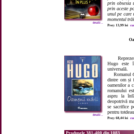
prin obsesia 
prin aceste po
unul pe care n
momentul trăir
detalii ...
Preț: 13,99 lei
cu
Oa
Reprezentant
Hugo este î
universală.
Romanul
dintre om și f
oamenilor a că
romanului est
aspru la înfă
deopotrivă mar
se sacrifice 
pentru totdeau
detalii ...
Preț: 68,44 lei
cu
Produsele 381-400 din 1083