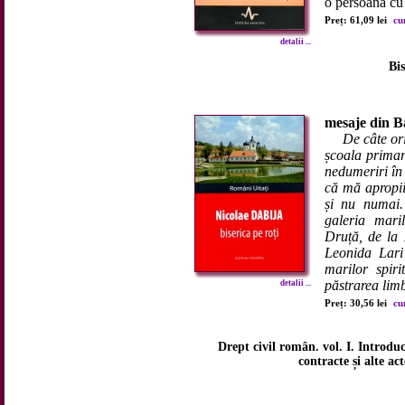
o persoană cu i
Preț: 61,09 lei
cu
detalii ...
Bis
mesaje din B
De câte ori
școala primară
nedumeriri în 
că mă apropii
și nu numai. 
galeria mari
Druță, de la 
Leonida Lari
marilor spiri
păstrarea limbi
detalii ...
Preț: 30,56 lei
cu
Drept civil român. vol. I. Introdu
contracte și alte ac