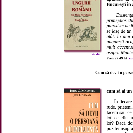
București în
Existenț
primejdios chi
paroxism de li
se lase de un
atât. În anii
ungurești ocu
mult accentue
asupra Munten
detalii ...
Preț: 27,49 lei
cu
Cum să devii o persoa
cum să ai un 
În fiecare zi
rude, prieteni
facem sau ce 
toți cei din 
lor? Dacă dor
pozitiv asupra