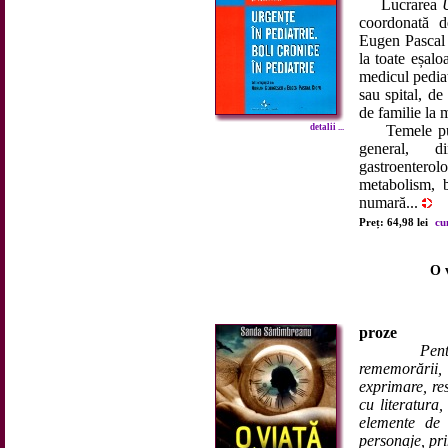
Lucrarea
U
coordonată d
Eugen Pascal 
la toate eșalo
medicul pediat
sau spital, de
de familie la 
detalii ...
Temele puse 
general, d
gastroenterol
metabolism, b
numară...
Preț: 64,98 lei
cu
O v
proze
Pen
rememorării
exprimare, res
cu literatura,
elemente de 
personaje, pri