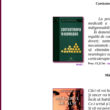
Corticote
La pes
medicală a co
indispensabili
În domeniul 
regulile de co
dovezi; sun
mecanismele b
să eliminăm
neurologice e
corticoterapie
Preț: 15,22 lei
cu
detalii ...
Măg
Căci vă voi b
Și sincer voi 
Încât să îndrăz
Ce-i scrisă și 
Și vă voi pove