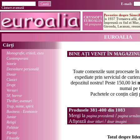
E-mail:
Căutare avansată
EUROALIA
Cărți
Monografie, critică, eseu
BINE AȚI VENIT ÎN MAGAZIN
Contemporani
Istorie
Dezvoltare personală
Toate comenzile sunt procesate î
Dosar
expediate prin serviciul de curier
Clasici
depozitul nostru! Peste 150,00 lei
n
Drept
numai pe t
Versuri
Pachetele ce conțin cărți
SF, horror
Thriller, aventuri
Trup, minte, spirit
Produsele 381-400 din 1083
Business - Economie
Mergi la
/
pagina precedentă
pagina următo
Junior
Afişează
/
doar titluri
doar imagini
Religii
Polițiste
Părinți
Totul despre lider
Filosofie