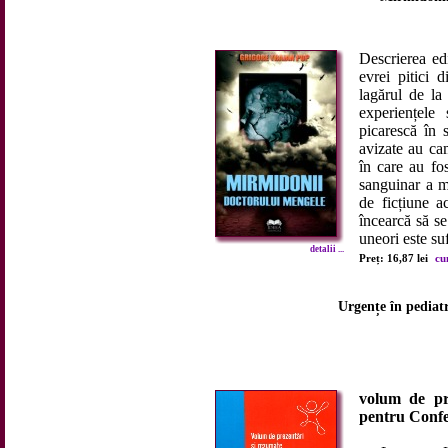
Descrierea edi
evrei pitici 
lagărul de la
experiențele
picarescă în s
avizate au cam
în care au fos
sanguinar a m
de ficțiune a
încearcă să se 
uneori este suf
detalii ...
Preț: 16,87 lei
cu
Urgențe în pediatr
volum de pre
pentru Confe