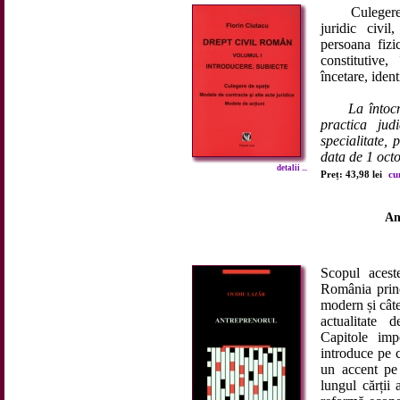
Culegere de 
juridic civil
persoana fizi
constitutive,
încetare, ident
La întoc
practica judi
specialitate,
data de 1 oct
detalii ...
Preț: 43,98 lei
cu
An
Scopul acest
România princ
modern și cât
actualitate 
Capitole imp
introduce pe c
un accent pe 
lungul cărții