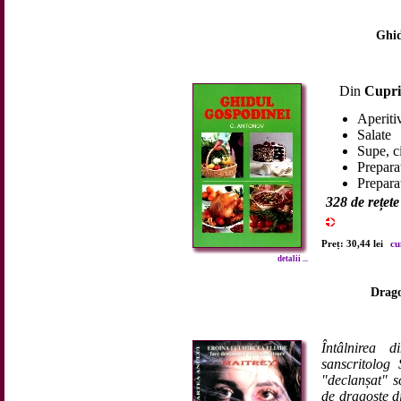
Ghid
Din
Cupri
Aperiti
Salate
Supe, c
Preparat
Prepara
328 de rețete
Preț: 30,44 lei
cu
detalii ...
Drago
Întâlnirea d
sanscritolog
"declanșat" s
de dragoste di