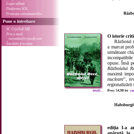
Login afiliați
Platforma SOL
Războ
Protecția consumatorilor
Pune o întrebare
SC CrysSoft SRL
Prin e-mail:
O istorie crit
euroalia@cryssoft.com
Războiul rece
Întrebări frecvente
a marcat prof
următoare chia
incompatibile
opuse. Însă pe
Războiului R
maximă import
nucleare
", re
regionalizării
Preț: 54,98 lei
cu
detalii ...
Habsburgii
ediția I-a a
apărută la