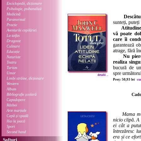
Enciclopedii, dicționare
Psihologie, psihanaliză
Medicină
Descătuș
Paranormal
sunteți, puteți
Practic
Atitudine
Aventurile copilăriei
vă poate do
La taifas
care îi condu
Dragoste
garantează ob
Culinare
atrage, fără în
Educație
Nu pierd
Naturiste
realiza singu
Teatru
bucură de un 
Turism
spre următorul
Umor
detalii ...
Limbi străine, dicționare
Preț: 50,93 lei
cu
Western
Album
Bibliografie școlară
Cado
Capodopere
Război
Arte marțiale
Mama m-a
Capă și spadă
nicio clipă. A
Hai la joacă
ei cât a put
Sport
întrezăresc 
Second hand
era și ce efo
Softuri