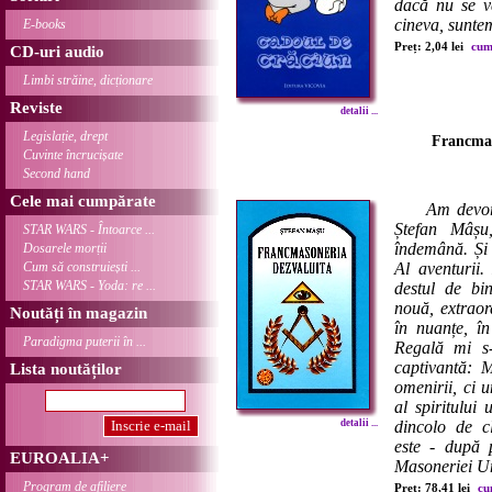
dacă nu se v
cineva, suntem
E-books
Preț: 2,04 lei
cum
CD-uri audio
Limbi străine, dicționare
Reviste
detalii ...
Legislație, drept
Francmas
Cuvinte încrucișate
Second hand
Cele mai cumpărate
Am devo
Ștefan Mâșu,
STAR WARS - Întoarce ...
îndemână. Și 
Dosarele morții
Cum să construiești ...
Al aventurii.
STAR WARS - Yoda: re ...
destul de bi
nouă, extraor
Noutăți în magazin
în nuanțe, în
Paradigma puterii în ...
Regală mi s-
captivantă: 
Lista noutăților
omenirii, ci u
al spiritului
detalii ...
dincolo de c
este - după 
EUROALIA+
Masoneriei Un
Program de afiliere
Preț: 78,41 lei
cu