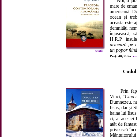
Noi, o țară s
mare de emana
americană. De
ocean și treb
aceasta este 
demnități nem
înjosească, 
H.R.P. insu
urinează pe 
un popor fiin
detalii ...
Preț: 48,38 lei
cu
Codul
Prin faptul
Vinci, "
Cina c
Dumnezeu, nu 
Iisus, dar și S
haina lui Iisus
ci, al acestei
atât de fantast
privească înco
Mântuitorului ș