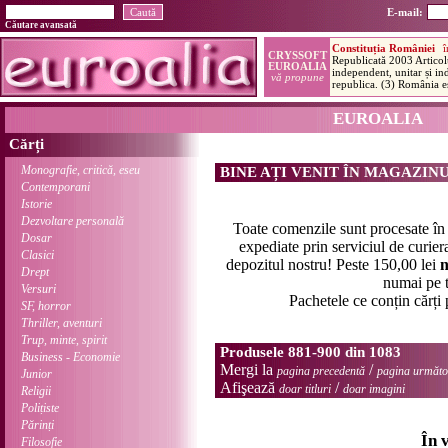
E-mail:
Căutare avansată
EUROALIA
Cărți
Monografie, critică, eseu
BINE AȚI VENIT ÎN MAGAZIN
Contemporani
Istorie
Dezvoltare personală
Toate comenzile sunt procesate î
Dosar
expediate prin serviciul de curier
Clasici
depozitul nostru! Peste 150,00 lei
n
Drept
numai pe t
Versuri
Pachetele ce conțin cărți
SF, horror
Thriller, aventuri
Trup, minte, spirit
Produsele 881-900 din 1083
Business - Economie
Mergi la
/
pagina precedentă
pagina următo
Junior
Afişează
/
doar titluri
doar imagini
Religii
Polițiste
Părinți
În 
Filosofie