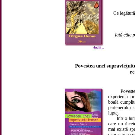
Ce legătură
Iată câte p
detalii ...
Povestea unei supraviețuito
re
Povestea ei
experiența or
boală cumplită
partenerului 
lupte.
Într-o lume a
care nu încet
mai există spe
care ar avea n