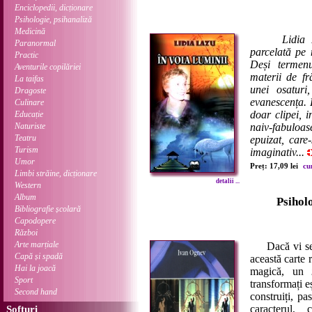
Enciclopedii, dicționare
Psihologie, psihanaliză
Medicină
Lidia 
Paranormal
parcelată pe 
Practic
Deși termenu
Aventurile copilăriei
materii de fr
La taifas
unei osaturi,
Dragoste
evanescența. 
Culinare
doar clipei, i
Educație
Naturiste
naiv-fabuloas
Teatru
epuizat, care-
Turism
imaginativ...
Umor
Preț: 17,09 lei
cu
Limbi străine, dicționare
detalii ...
Western
Album
Psihol
Bibliografie școlară
Capodopere
Război
Arte marțiale
Dacă vi se pa
Capă și spadă
această carte 
Hai la joacă
magică, un
Sport
transformați e
Second hand
construiți, pa
caracterul, 
Softuri