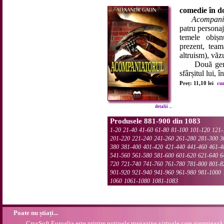
comedie în d
Acompani
patru personaj
temele obișnu
prezent, team
altruism), văzu
Două generaț
sfârșitul lui, î
Preț: 11,10 lei
cu
detalii ...
Produsele 881-900 din 1083
1-20
21-40
41-60
61-80
81-100
101-120
121-
201-220
221-240
241-260
261-280
281-300
3
380
381-400
401-420
421-440
441-460
461-4
541-560
561-580
581-600
601-620
621-640
6
720
721-740
741-760
761-780
781-800
801-8
901-920
921-940
941-960
961-980
981-1000
1060
1061-1080
1081-1083
Poate nu știați...
CrysSoft Euroalia este printre puținele magazine virtuale care garantează 