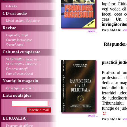
luptător. Citiț
E-books
veți vedea că
CD-uri audio
faceți, ceea c
ceas.
Un m
Limbi străine, dicționare
învingătorilo
Reviste
Preț: 48,84 lei
cu
detalii ...
Legislație, drept
Cuvinte încrucișate
Răspundere
Second hand
Cele mai cumpărate
STAR WARS - Yoda: re ...
practică judi
STAR WARS - Întoarce ...
Dosarele morții
Profesorul un
Cum să construiești ...
profesional d
Noutăți în magazin
dedicat-o mag
îndeplinit fu
Paradigma puterii în ...
ierarhiei judec
Lista noutăților
de judecători
Tribunalului
funcție de jud
detalii ...
EUROALIA+
Preț: 58,56 lei
cu
Program de afiliere