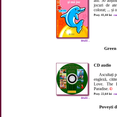
ani: 50 abțibi
jocuri de ate
colorat; ... și
Preț: 41,44 lei
cu
detalii ...
Green 
CD audio
Ascultați pov
engleză, citi
Love. The Li
Paradise.
Preț: 22,64 lei
cu
detalii ...
Povești d