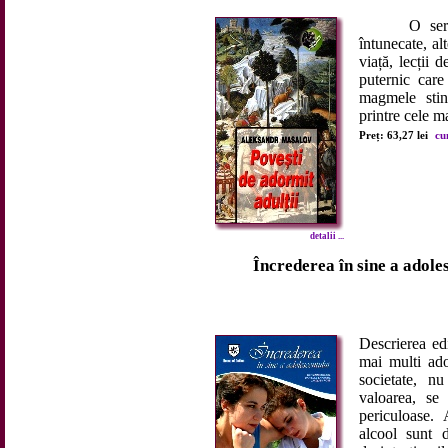
O serie de 
întunecate, al
viață, lecții 
puternic care
magmele stins
printre cele ma
Preț: 63,27 lei
cu
detalii ...
Încrederea în sine a adoles
Descrierea edi
mai multi ado
societate, nu
valoarea, se 
periculoase. 
alcool sunt d