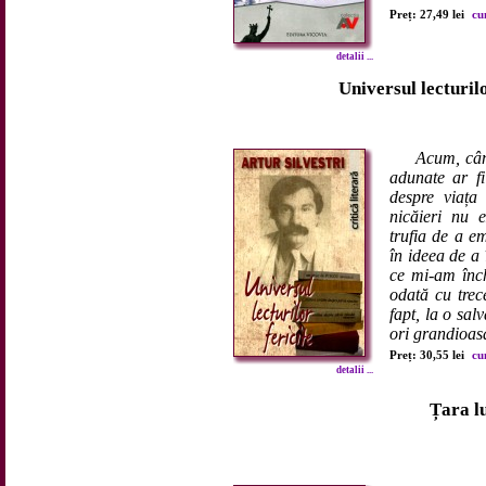
Preț: 27,49 lei
cu
detalii ...
Universul lecturilo
Acum, cân
adunate ar f
despre viața 
nicăieri nu 
trufia de a e
în ideea de a 
ce mi-am înch
odată cu trec
fapt, la o sal
ori grandioasă
Preț: 30,55 lei
cu
detalii ...
Țara l