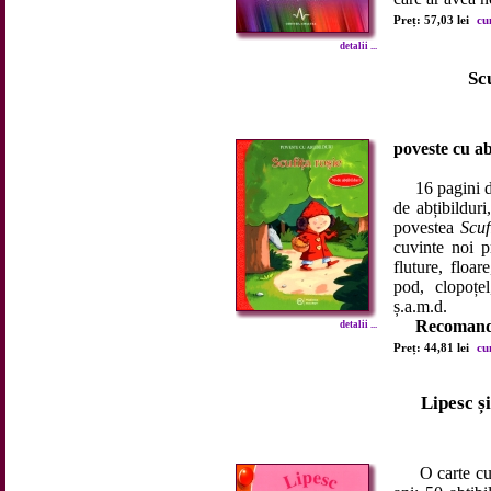
Preț: 57,03 lei
cu
detalii ...
Sc
poveste cu ab
16 pagini de 
de abțibilduri
povestea
Scuf
cuvinte noi p
fluture, floar
pod, clopoțel
ș.a.m.d.
Recomanda
detalii ...
Preț: 44,81 lei
cu
Lipesc și
O carte cu jo