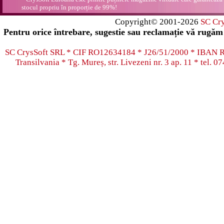
stocul propriu în proporție de 99%!
Copyright© 2001-2026
SC Cr
Pentru orice întrebare, sugestie sau reclamație vă rugăm 
SC CrysSoft SRL * CIF RO12634184 * J26/51/2000 * IB
Transilvania * Tg. Mureș, str. Livezeni nr. 3 ap. 11 * tel.
07