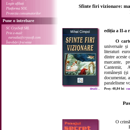
Login afiliați
Sfinte firi vizionare: m
Platforma SOL
Protecția consumatorilor
Pune o întrebare
SC CrysSoft SRL
ediția a II-a 
Prin e-mail:
euroalia@cryssoft.com
O cart
Întrebări frecvente
universale și
literaturi eu
dintre aceste d
marcante, p
Cantemir, A
românești (și
documentar, ar
paralelisme v
Preț: 48,84 lei
cu
detalii ...
Pas
O crimă