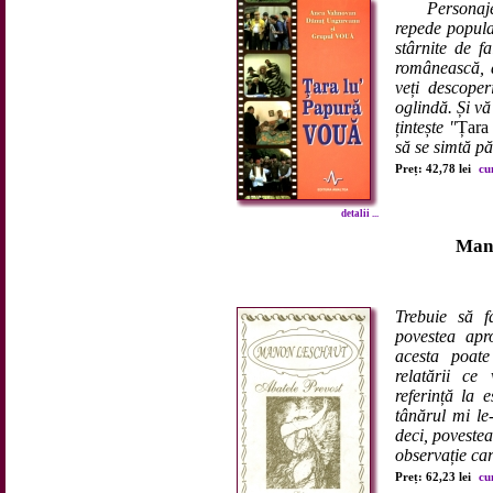
Personaj
repede popula
stârnite de f
românească, a
veți descoper
oglindă. Și vă
țintește "
Țara
să se simtă pă
Preț: 42,78 lei
cu
detalii ...
Man
Trebuie să f
povestea apr
acesta poate 
relatării ce
referință la 
tânărul mi le
deci, povestea
observație car
Preț: 62,23 lei
cu