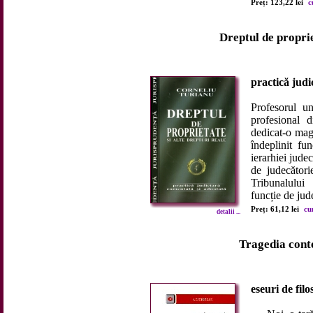
Preț: 123,22 lei
c
Dreptul de proprie
practică judi
Profesorul un
profesional d
dedicat-o mag
îndeplinit fu
ierarhiei judec
de judecători
Tribunalului
funcție de jud
Preț: 61,12 lei
cu
detalii ...
Tragedia con
eseuri de filo