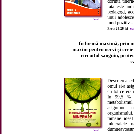
dorinta tineri
fata este ind
pedagogi, ace
unui adolesce
detalii ...
mod pozitiv...
Preț: 29,28 lei
cu
În formă maximă, prin m
maxim pentru nervi și creie
circuitul sanguin, prote
c
Descrierea ed
omul si-a asi
cu tot ce era
In 99,5 % d
metabolismul 
asigurand n
organismului
ramane ideal
mineralele n
dumneavoastra
detalii ...