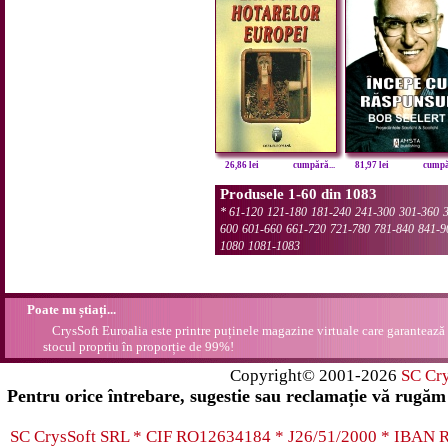
26,86 lei
cumpără...
81,97 lei
cumpăr
Produsele 1-60 din 1083
*
61-120
121-180
181-240
241-300
301-360
600
601-660
661-720
721-780
781-840
841-9
1080
1081-1083
Poate nu știați...
CrysSoft Euroalia este printre puținele magazine virtuale care garantează 
stocul propriu în proporție de 99%!
Copyright© 2001-2026
SC Cr
Pentru orice întrebare, sugestie sau reclamație vă rugăm 
SC CrysSoft SRL * CIF RO12634184 * J26/51/2000 * IB