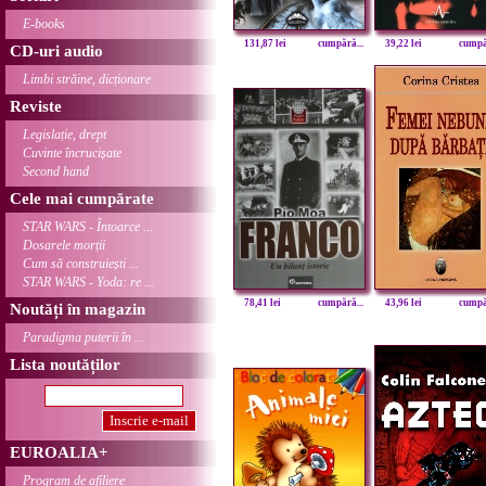
E-books
131,87 lei
cumpără...
39,22 lei
cumpăr
CD-uri audio
Limbi străine, dicționare
Reviste
Legislație, drept
Cuvinte încrucișate
Second hand
Cele mai cumpărate
STAR WARS - Întoarce ...
Dosarele morții
Cum să construiești ...
STAR WARS - Yoda: re ...
78,41 lei
cumpără...
43,96 lei
cumpăr
Noutăți în magazin
Paradigma puterii în ...
Lista noutăților
EUROALIA+
Program de afiliere