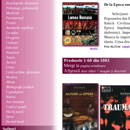
Enciclopedii, dicționare
De la Epoca eu
Psihologie, psihanaliză
Medicină
Selecțiuni 
Paranormal
Popoarelor din 
Practic
Italică. Civili
Epoca împărați
Aventurile copilăriei
războinici. Impe
La taifas
Munca în imperi
Dragoste
târziu. Criza din 
Culinare
Preț: 84,33 lei
cumpără
Educație
detalii ...
Naturiste
Teatru
Produsele 1-60 din 1083
Turism
Mergi la
pagina următoare
Umor
Afişează
/
doar titluri
imagini și descrieri
Limbi străine, dicționare
Western
Album
Bibliografie școlară
Capodopere
Război
Arte marțiale
Capă și spadă
Hai la joacă
Sport
Second hand
Softuri