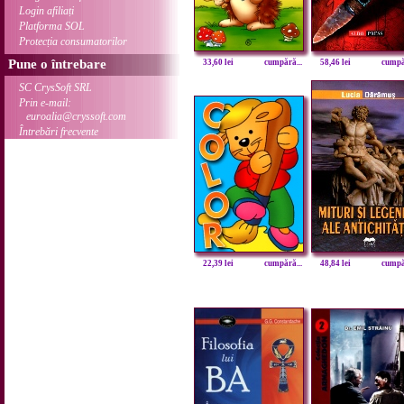
Login afiliați
Platforma SOL
Protecția consumatorilor
Pune o întrebare
33,60 lei
cumpără...
58,46 lei
cumpăr
SC CrysSoft SRL
Prin e-mail:
euroalia@cryssoft.com
Întrebări frecvente
22,39 lei
cumpără...
48,84 lei
cumpăr