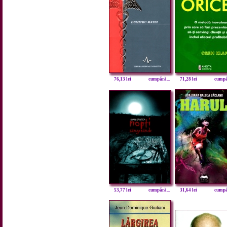
76,13 lei
cumpără...
71,28 lei
cumpăr
53,77 lei
cumpără...
31,64 lei
cumpăr