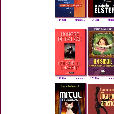
72,08 lei
cumpără...
46,85 lei
cumpăr
14,94 lei
cumpără...
22,20 lei
cumpăr