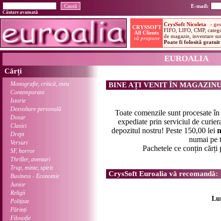
E-mail:
Căutare avansată
EUROALIA
Cărți
Monografie, critică, eseu
BINE AȚI VENIT ÎN MAGAZIN
Contemporani
Istorie
Dezvoltare personală
Toate comenzile sunt procesate î
Dosar
expediate prin serviciul de curier
Clasici
depozitul nostru! Peste 150,00 lei
n
Drept
numai pe t
Versuri
Pachetele ce conțin cărți
SF, horror
Thriller, aventuri
Trup, minte, spirit
CrysSoft Euroalia vă recomandă:
Business - Economie
Junior
Religii
Lu
Polițiste
Părinți
Filosofie