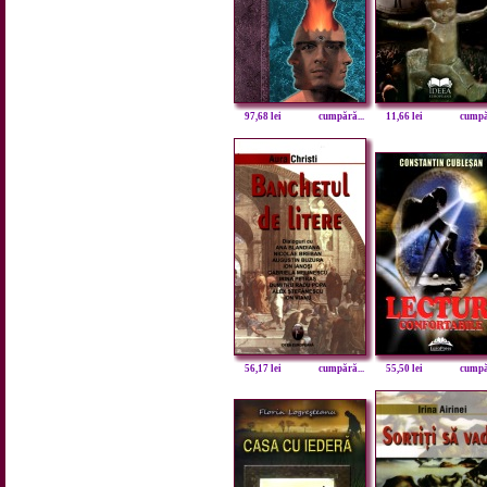
97,68 lei
cumpără...
11,66 lei
cumpăr
56,17 lei
cumpără...
55,50 lei
cumpăr