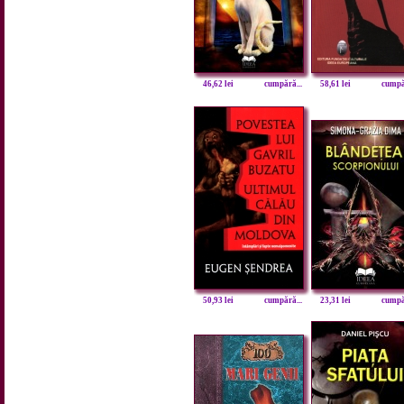
46,62 lei
cumpără...
58,61 lei
cumpăr
50,93 lei
cumpără...
23,31 lei
cumpăr