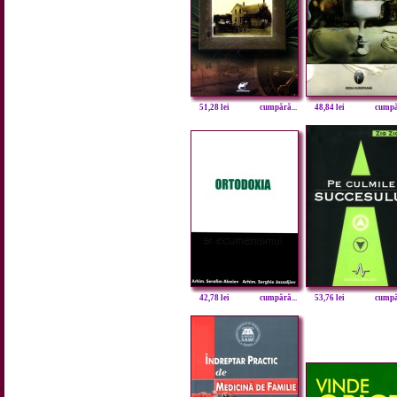
51,28 lei
cumpără...
48,84 lei
cumpăr
42,78 lei
cumpără...
53,76 lei
cumpăr