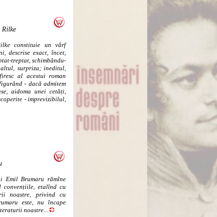
 Rilke
lke constituie un vârf
ni, descrise exact, încet,
eptat-treptat, schimbându-
altul, surpriza; ineditul,
 firesc al acestui roman
i figurând - dacă admitem
se, aidoma unei cetăți,
operite - imprevizibilul,
u
lui Emil Brumaru rămîne
d convențiile, etalînd cu
rii noastre, privind cu
Brumaru este, nu încape
teraturii noastre...