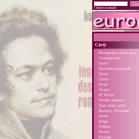
Căutare avansată
Cărți
Monografie, critică, eseu
Contemporani
Istorie
Dezvoltare personală
Dosar
Clasici
Drept
Versuri
SF, horror
Thriller, aventuri
Trup, minte, spirit
Business - Economie
Junior
Religii
Polițiste
Părinți
Filosofie