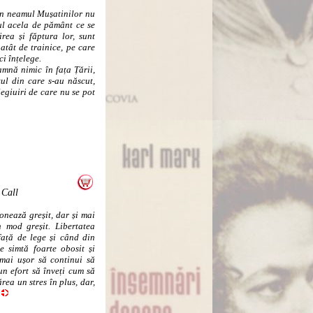
in neamul Mușatinilor nu
cul acela de pământ ce se
ea și făptura lor, sunt
atât de trainice, pe care
ci înțelege.
mnă nimic în fața Țării,
ul din care s-au născut,
legiuiri de care nu se pot
 Call
onează greșit, dar și mai
n mod greșit. Libertatea
față de lege și când din
e simtă foarte obosit și
e mai ușor să continui să
un efort să înveți cum să
rea un stres în plus, dar,