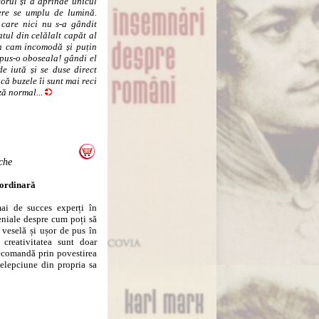
orul și a aprinde unicul
ere se umplu de lumină.
a care nici nu s-a gândit
atul din celălalt capăt al
țin cam incomodă și puțin
pus-o oboseala! gândi el
e iută și se duse direct
că buzele îi sunt mai reci
ză normal...
che
aordinară
 de succes experți în
geniale despre cum poți să
 veselă și ușor de pus în
 creativitatea sunt doar
recomandă prin povestirea
elepciune din propria sa