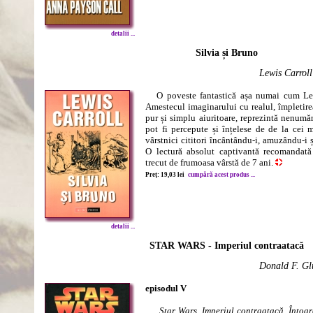
detalii ...
Silvia și Bruno
Lewis Carroll
O poveste fantastică așa numai cum Lewis
Amestecul imaginarului cu realul, împletirea
pur și simplu aiuritoare, reprezintă nenumăr
pot fi percepute și înțelese de de la cei 
vârstnici cititori încântându-i, amuzându-i 
O lectură absolut captivantă recomandată
trecut de frumoasa vârstă de 7 ani.
Preț: 19,03 lei
cumpără acest produs ...
detalii ...
STAR WARS - Imperiul contraatacă
Donald F. Gl
episodul V
Star Wars. Imperiul contraatacă. Întoar