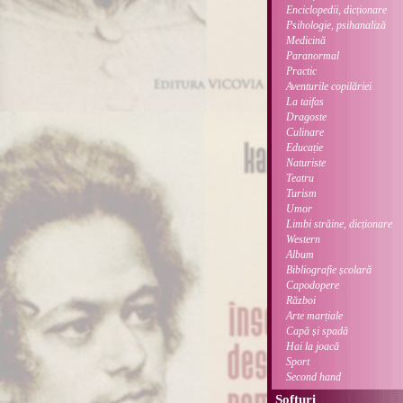
Enciclopedii, dicționare
Psihologie, psihanaliză
Medicină
Paranormal
Practic
Aventurile copilăriei
La taifas
Dragoste
Culinare
Educație
Naturiste
Teatru
Turism
Umor
Limbi străine, dicționare
Western
Album
Bibliografie școlară
Capodopere
Război
Arte marțiale
Capă și spadă
Hai la joacă
Sport
Second hand
Softuri