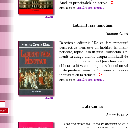
Arad, cu principalele obiective...
Preț: 21,98 lei
cumpără acest produs ...
detalii ...
Labirint fără minotaur
Simona-Graz
Descrierea editurii: ?De ce fara minotaur?
perspectiva mea, este un labirint, iar inain
pericole, topite insa in pura iridiscenta. Un
menit sa atraga atentia asupra infinitatii d
literar. Jocuri care te prind (mai bine-zis te
elibera, sa fii vazut in mijloc, schitand un sa
niste prieteni nevazuti. Cu nimic altceva in
incrustate cu nestemate...
Preț: 43,96 lei
cumpără acest produs ...
detalii ...
Fata din vis
Anton Petrov
Ușa era deschisă! Întră răsucindu-se cu 