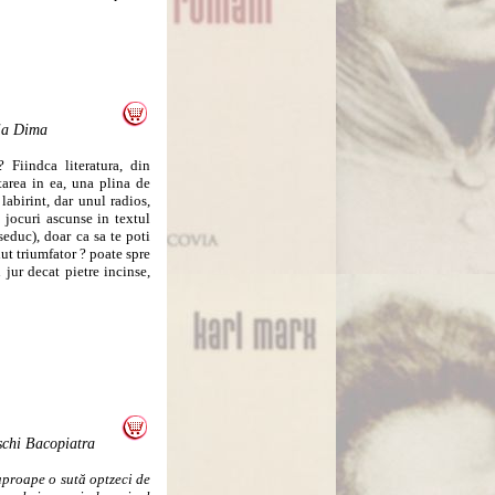
ia Dima
 Fiindca literatura, din
tarea in ea, una plina de
 labirint, dar unul radios,
e jocuri ascunse in textul
 seduc), doar ca sa te poti
lut triumfator ? poate spre
 jur decat pietre incinse,
schi Bacopiatra
aproape o sută optzeci de