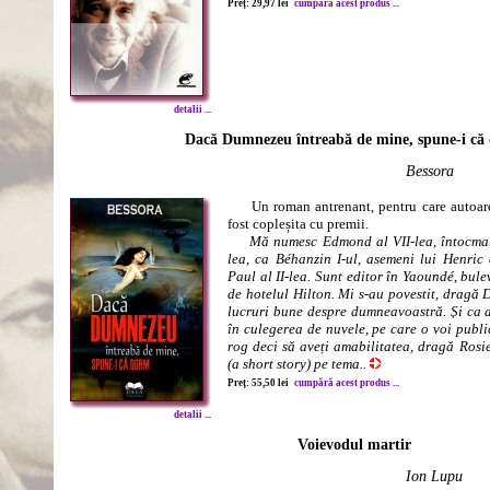
Preț: 29,97 lei
cumpără acest produs ...
detalii ...
Dacă Dumnezeu întreabă de mine, spune-i că
Bessora
Un roman antrenant, pentru care autoarea
fost copleșita cu premii.
Mă numesc Edmond al VII-lea, întocmai
lea, ca Béhanzin I-ul, asemeni lui Henric 
Paul al II-lea. Sunt editor în Yaoundé, bul
de hotelul Hilton. Mi s-au povestit, dragă
lucruri bune despre dumneavoastră. Și ca a
în culegerea de nuvele, pe care o voi publ
rog deci să aveți amabilitatea, dragă Rosie,
(a short story) pe tema..
Preț: 55,50 lei
cumpără acest produs ...
detalii ...
Voievodul martir
Ion Lupu