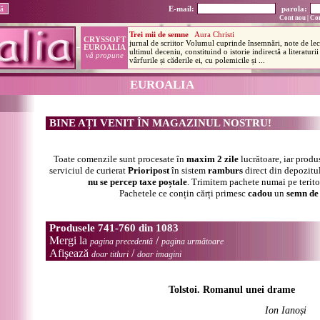
E-mail:
parola:
Cont nou
|
Con
EUROALIA
BINE AȚI VENIT ÎN MAGAZINUL NOSTRU!
Toate comenzile sunt procesate în
maxim 2 zile
lucrătoare, iar produ
serviciul de curierat
Prioripost
în sistem
ramburs
direct din depozitul
nu se percep taxe poștale
. Trimitem pachete numai pe terit
Pachetele ce conțin cărți primesc
cadou
un
semn de 
Produsele 741-760 din 1083
Mergi la
/
pagina precedentă
pagina următoare
Afişează
/
doar titluri
doar imagini
Tolstoi. Romanul unei drame
Ion Ianoși