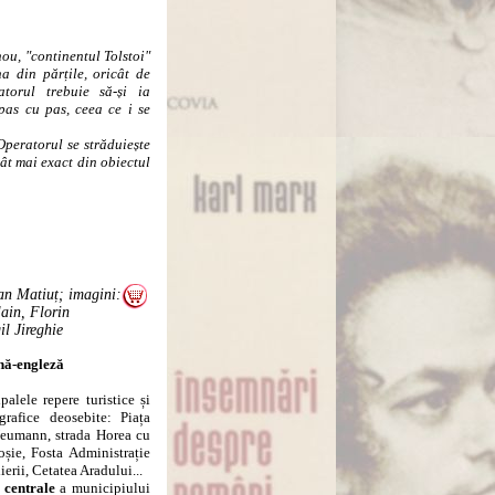
nou, "continentul Tolstoi"
a din părțile, oricât de
atorul trebuie să-și ia
pas cu pas, ceea ce i se
Operatorul se străduiește
cât mai exact din obiectul
an Matiuț; imagini:
ain, Florin
il Jireghie
ână-engleză
lele repere turistice și
grafice deosebite: Piața
 Neumann, strada Horea cu
oșie, Fosta Administrație
erii, Cetatea Aradului...
 centrale
a municipiului