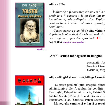
ediția a III-a
Înainte de a fi comentat, din nou și din 
pretinde a fi cunoscut. Și nu doar într-un
impunătoare, ale reliefului său. Explor
menirea în serios, de a măsura cu pasul, 
destăinuie.
Cartea aceasta e un fel de
cine-vérité
. 
să prinda în obiectivul său cât mai mult și 
pe care și l-a propus să-l reproducă...
Preț: 87,91 lei
cumpără acest produs ...
detalii ...
Arad - scurtă monografie în imagini
concepție: Io
Nicolae Eberl
Hornoiu, Virg
ediție adăugită și revizuită, bilingvă rom
Lucrarea prezintă, prin imagini, principa
administrative ale Aradului, în condiții 
Revoluției, Palatul Administrativ, Palatul
Palatul Szántai, Palatul Cenad, Biserica R
Financiară, Palatul Cultural, Parcul Reconcili
Monografia
conține și o hartă a zonei