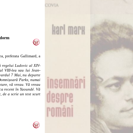
 dorm
, preferata Gallimard, a
 regelui Ludovic al XIV-
al VIII-lea sau lui Jean-
evardul 7 Mai, nu departe
 Domnișoară Parks, numai
tare, vă vreau. Vă vreau
ica recent în Yaoundé. Vă
 de a scrie un text scurt