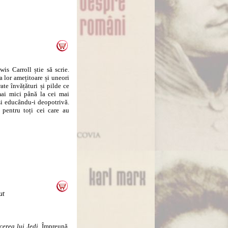
 Carroll știe să scrie.
 lor amețitoare și uneori
ate învățături și pilde ce
mai mici până la cei mai
și educându-i deopotrivă.
 pentru toți cei care au
ut
cerea lui Jedi.
Împreună,