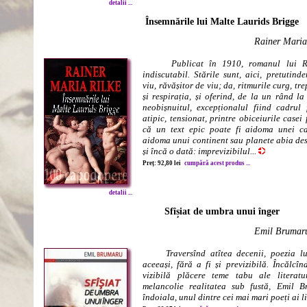
detalii ...
Însemnările lui Malte Laurids Brigge
Rainer Maria
Publicat în 1910, romanul lui Ri
indiscutabil. Stările sunt, aici, pretutinde
viu, răvășitor de viu; da, ritmurile curg, tr
și respirația, și oferind, de la un rând la 
neobișnuitul, excepționalul fiind cadrul
atipic, tensionat, printre obiceiurile case
că un text epic poate fi aidoma unei ca
aidoma unui continent sau planete abia desc
și încă o dată: imprevizibilul...
Preț: 92,80 lei
cumpără acest produs ...
detalii ...
Sfîșiat de umbra unui înger
Emil Brumar
Traversînd atîtea decenii, poezia 
aceeași, fără a fi și previzibilă. Încălcîn
vizibilă plăcere teme tabu ale literatu
melancolie realitatea sub fustă, Emil 
îndoiala, unul dintre cei mai mari poeți ai li