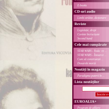
E-books
CD-uri audio
Limbi străine, dicționare
Reviste
Legislație, drept
Cuvinte încrucișate
Second hand
Cele mai cumpărate
STAR WARS - Yoda: re ...
STAR WARS - Întoarce ...
Cum să construiești ...
Dosarele morții
Noutăți în magazin
Paradigma puterii în ...
Lista noutăților
EUROALIA+
Program de afiliere