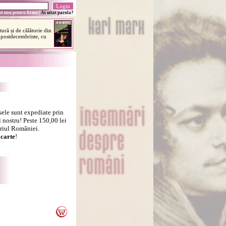
t nou pentru firme
|
Ai uitat parola?
sele sunt expediate prin
 nostru! Peste 150,00 lei
oriul României.
carte
!