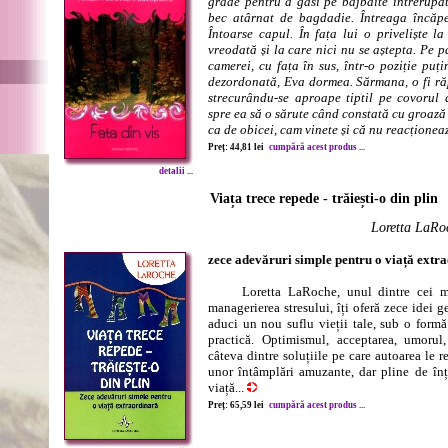
grade pentru a găsi pe bâjbâite întrerupăt
bec atârnat de bagdadie. Întreaga încăp
Întoarse capul. În fața lui o priveliște l
vreodată și la care nici nu se aștepta. Pe p
camerei, cu fața în sus, într-o poziție pu
dezordonată, Eva dormea. Sărmana, o fi ră
strecurându-se aproape tiptil pe covorul d
spre ea să o sărute când constată cu groază 
ca de obicei, cam vinete și că nu reacționea
Preț: 44,81 lei
cumpără acest produs ...
detalii ...
Viața trece repede - trăiești-o din plin
Loretta LaRo
zece adevăruri simple pentru o viață extr
Loretta LaRoche, unul dintre cei mai
managerierea stresului, îți oferă zece idei 
aduci un nou suflu vieții tale, sub o formă
practică. Optimismul, acceptarea, umorul,
câteva dintre soluțiile pe care autoarea le 
unor întâmplări amuzante, dar pline de înț
viață...
Preț: 65,59 lei
cumpără acest produs ...