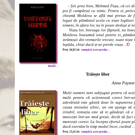
- Știi prea bine, Mehmed Pașa, că cei d
pot fi cumpărați cu nimic. Pentru ei, peti
cheamă Moldova se află mai presus de fir
legați de pământul acela cu niște legături 
nimeni, în afara lor, nu le poate desluși și ni
Viața lor, întreaga lor făptură, nu însea
Moldova înseamnă totul pentru ei, pământ
strămoșii din vremurile trecute, toate niște 
lepăda, chiar dacă și-ar pierde viața...
Preț: 44,81 lei
cumpără acest produs ...
detalii ...
Trăiește liber
Anna Payson
Mulți oameni sunt subjugați pentru că acți
mulți pentru că acționează corect într-u
adevărată este găsită doar în supunerea 
cauza stresului zilnic, un om ajunge să s
iritabil, tentația este să te gândești că 
muncești într-un mod greșit, decât să faci 
muncești corect. La început efortul poate pă
dacă exersăm în timp modul încet, curând ...
Preț: 23,41 lei
cumpără acest produs ...