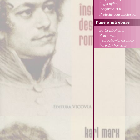
Login afiliați
Platforma SOL
Protecția consumatorilor
Pune o întrebare
SC CrysSoft SRL
Prin e-mail:
euroalia@cryssoft.com
Întrebări frecvente