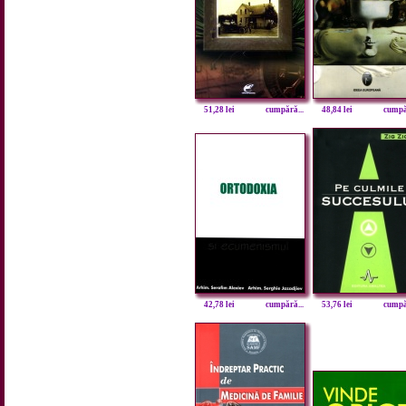
51,28 lei
cumpără...
48,84 lei
cumpăr
42,78 lei
cumpără...
53,76 lei
cumpăr