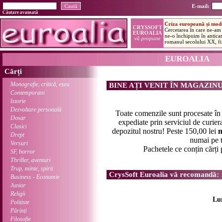
E-mail:
Căutare avansată
EUROALIA
Cărți
Monografie, critică, eseu
BINE AȚI VENIT ÎN MAGAZIN
Contemporani
Istorie
Dezvoltare personală
Toate comenzile sunt procesate î
Dosar
expediate prin serviciul de curier
Clasici
depozitul nostru! Peste 150,00 lei
n
Drept
numai pe t
Versuri
Pachetele ce conțin cărți
SF, horror
Thriller, aventuri
Trup, minte, spirit
CrysSoft Euroalia vă recomandă:
Business - Economie
Junior
Religii
Lu
Polițiste
Părinți
Filosofie