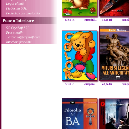
Login afiliați
Platforma SOL
Protecția consumatorilor
Pune o întrebare
33,60 lei
cumpără...
58,46 lei
cumpăr
SC CrysSoft SRL
Prin e-mail:
euroalia@cryssoft.com
Întrebări frecvente
22,39 lei
cumpără...
48,84 lei
cumpăr