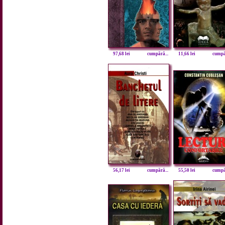
97,68 lei
cumpără...
11,66 lei
cumpăr
56,17 lei
cumpără...
55,50 lei
cumpăr