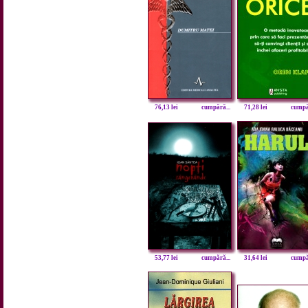
76,13 lei
cumpără...
71,28 lei
cumpăr
53,77 lei
cumpără...
31,64 lei
cumpăr