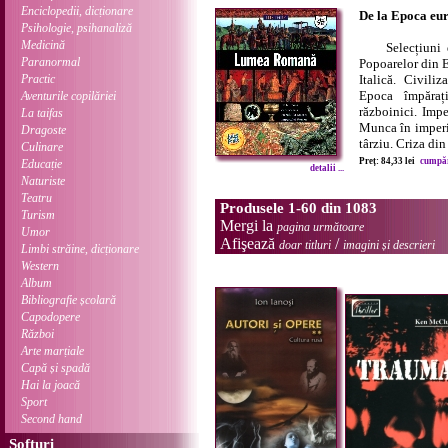
Enciclopedii, dicționare
De la Epoca eu
Psihologie, psihanaliză
Medicină
Selecțiuni 
Paranormal
Popoarelor din 
Practic
Italică. Civili
Epoca împărați
Aventurile copilăriei
războinici. Impe
La taifas
Munca în imperi
Dragoste
târziu. Criza din 
Culinare
Preț: 84,33 lei
cumpără
Educație
detalii ...
Naturiste
Teatru
Produsele 1-60 din 1083
Turism
Mergi la
pagina următoare
Umor
Afişează
/
doar titluri
imagini și descrieri
Limbi străine, dicționare
Western
Album
Bibliografie școlară
Capodopere
Război
Arte marțiale
Capă și spadă
Hai la joacă
Sport
Second hand
Softuri