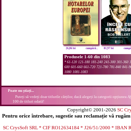
26,86 lei
cumpără...
81,97 lei
cumpăr
Produsele 1-60 din 1083
*
61-120
121-180
181-240
241-300
301-360
600
601-660
661-720
721-780
781-840
841-9
1080
1081-1083
Poate nu știați...
Puteți să vedeți doar titlurile cărților, dacă alegeți la categorii opțiunea
Af
100 de titluri odată!
Copyright© 2001-2026
SC Cr
Pentru orice întrebare, sugestie sau reclamație vă rugăm 
SC CrysSoft SRL * CIF RO12634184 * J26/51/2000 * IB