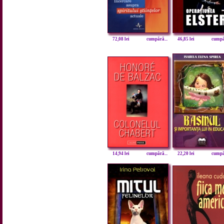
72,08 lei
cumpără...
46,85 lei
cumpăr
14,94 lei
cumpără...
22,20 lei
cumpăr