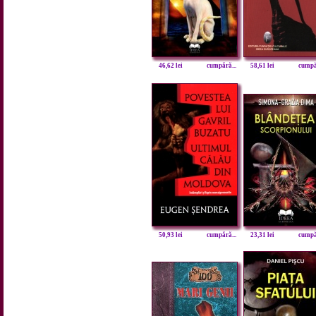
46,62 lei
cumpără...
58,61 lei
cumpăr
50,93 lei
cumpără...
23,31 lei
cumpăr