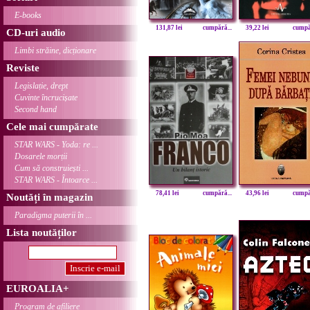
E-books
131,87 lei
cumpără...
39,22 lei
cumpăr
CD-uri audio
Limbi străine, dicționare
Reviste
Legislație, drept
Cuvinte încrucișate
Second hand
Cele mai cumpărate
STAR WARS - Yoda: re ...
Dosarele morții
Cum să construiești ...
STAR WARS - Întoarce ...
78,41 lei
cumpără...
43,96 lei
cumpăr
Noutăți în magazin
Paradigma puterii în ...
Lista noutăților
EUROALIA+
Program de afiliere