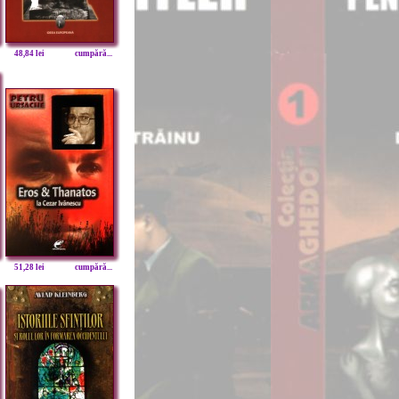
48,84 lei
cumpără...
51,28 lei
cumpără...