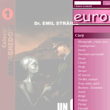
Căutare avansată
Cărți
Monografie, critică, eseu
Contemporani
Istorie
Dezvoltare personală
Dosar
Clasici
Drept
Versuri
SF, horror
Thriller, aventuri
Trup, minte, spirit
Business - Economie
Junior
Religii
Polițiste
Părinți
Filosofie