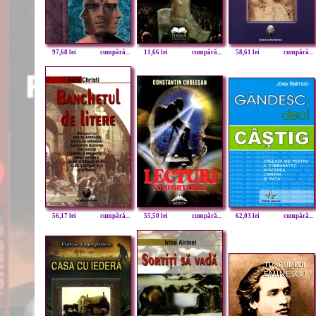
97,68 lei
cumpără...
11,66 lei
cumpără...
58,61 lei
cumpără...
56,17 lei
cumpără...
55,50 lei
cumpără...
62,03 lei
cumpără...