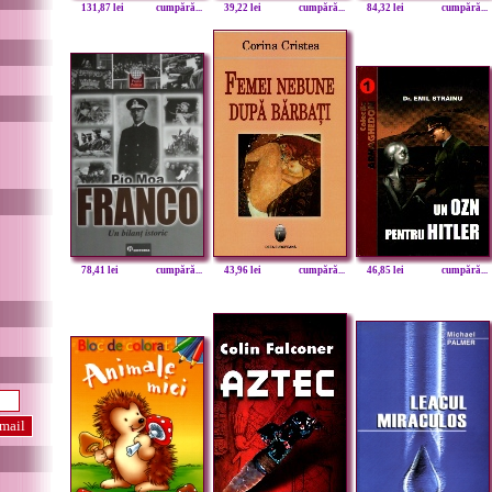
131,87 lei
cumpără...
39,22 lei
cumpără...
84,32 lei
cumpără...
78,41 lei
cumpără...
43,96 lei
cumpără...
46,85 lei
cumpără...