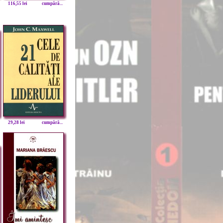
116,55 lei
cumpără...
29,28 lei
cumpără...