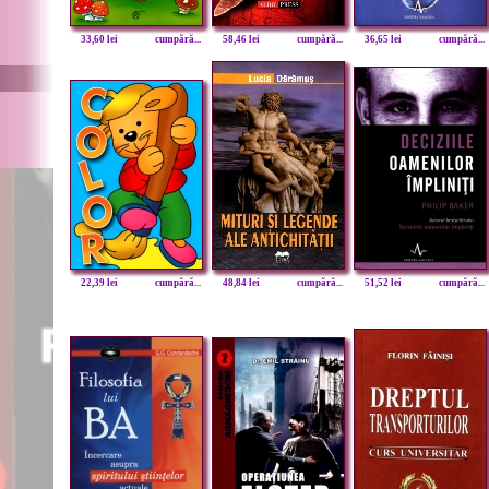
33,60 lei
cumpără...
58,46 lei
cumpără...
36,65 lei
cumpără...
22,39 lei
cumpără...
48,84 lei
cumpără...
51,52 lei
cumpără...