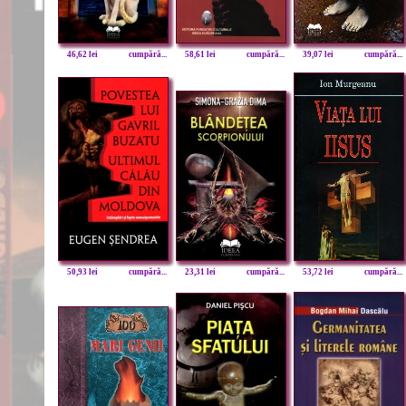
46,62 lei
cumpără...
58,61 lei
cumpără...
39,07 lei
cumpără...
50,93 lei
cumpără...
23,31 lei
cumpără...
53,72 lei
cumpără...