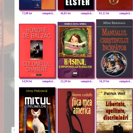
72,08 lei
cumpără...
46,85 lei
cumpără...
61,12 lei
cumpără...
14,94 lei
cumpără...
22,20 lei
cumpără...
34,19 lei
cumpără...