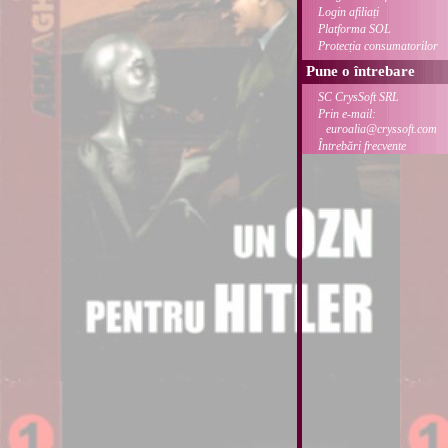
Login afiliați
Platforma SOL
Protecția consumatorilor
Pune o întrebare
SC CrysSoft SRL
Prin e-mail:
euroalia@cryssoft.com
Întrebări frecvente