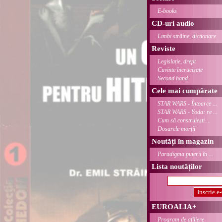
E-books
CD-uri audio
Limbi străine, dicționare
Reviste
Legislație, drept
Cuvinte încrucișate
Second hand
Cele mai cumpărate
STAR WARS - Întoarce ...
STAR WARS - Yoda: re ...
Cum să construiești ...
Dosarele morții
Noutăți în magazin
Paradigma puterii în ...
Lista noutăților
EUROALIA+
Program de afiliere