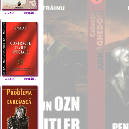
53,72 lei
cumpără...
61,12 lei
cumpără...