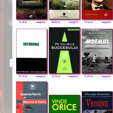
51,28 lei
cumpără...
48,84 lei
cumpără...
19,56 lei
cumpără...
42,78 lei
cumpără...
53,76 lei
cumpără...
35,45 lei
cumpără...