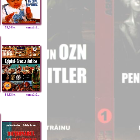
55,04 lei
cumpără...
84,33 lei
cumpără...