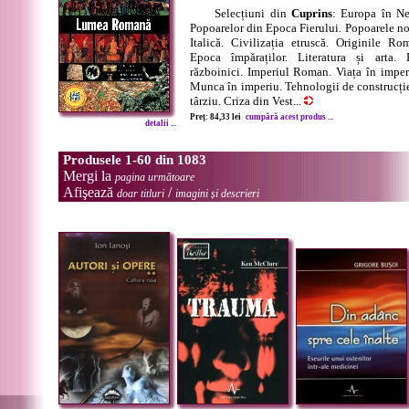
Selecțiuni din
Cuprins
: Europa în Ne
Popoarelor din Epoca Fierului. Popoarele n
Italică. Civilizația etruscă. Originile 
Epoca împăraților. Literatura și arta. 
războinici. Imperiul Roman. Viața în imperi
Munca în imperiu. Tehnologii de construcț
târziu. Criza din Vest...
Preț: 84,33 lei
cumpără acest produs ...
detalii ...
Produsele 1-60 din 1083
Mergi la
pagina următoare
Afişează
/
doar titluri
imagini și descrieri