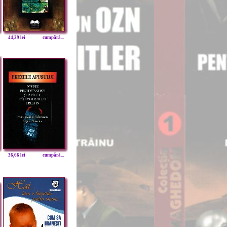
44,29 lei
cumpără...
36,66 lei
cumpără...