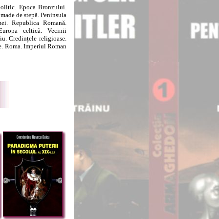
olitic. Epoca Bronzului.
omade de stepă. Peninsula
Romei. Republica Romană.
Europa celtică. Vecinii
u. Credințele religioase.
ie. Roma. Imperiul Roman