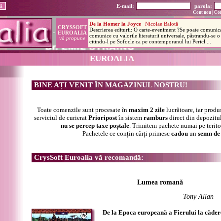
E-mail:
parola:
Cont nou
|
Con
EUROALIA
BINE AȚI VENIT ÎN MAGAZINUL NOSTRU!
Toate comenzile sunt procesate în
maxim 2 zile
lucrătoare, iar produ
serviciul de curierat
Prioripost
în sistem
ramburs
direct din depozitul
nu se percep taxe poștale
. Trimitem pachete numai pe terit
Pachetele ce conțin cărți primesc
cadou
un
semn de 
CrysSoft Euroalia vă recomandă:
Lumea romană
Tony Allan
De la Epoca europeană a Fierului la căde