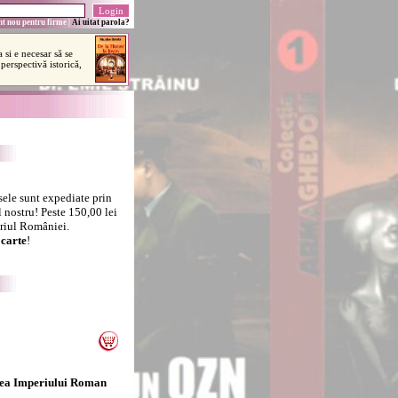
t nou pentru firme
|
Ai uitat parola?
sele sunt expediate prin
 nostru! Peste 150,00 lei
oriul României.
carte
!
rea Imperiului Roman